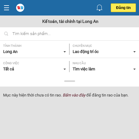
Đăng tin
Kế toán, tài chính tại Long An
TỈNH THÀNH
CHUYÊN MỤC
Long An
Lao động trí óc
CÔNG VIỆC
NHU CẦU
Tất cả
Tìm việc làm
LOẠI HÌNH
Tất cả
Mục này hiện thời chưa có tin rao.
Bấm vào đây
để đăng tin rao của bạn.
Lọc