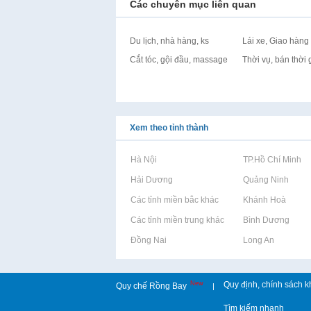
Các chuyên mục liên quan
Du lịch, nhà hàng, ks
Lái xe, Giao hàng
Cắt tóc, gội đầu, massage
Thời vụ, bán thời 
Xem theo tỉnh thành
Rao vặt tại Hà Nội
Rao vặt tại TP.Hồ Chí Minh
Rao vặt tại Hải Dương
Rao vặt tại Quảng Ninh
Rao vặt tại Các tỉnh miền bắc khác
Rao vặt tại Khánh Hoà
Rao vặt tại Các tỉnh miền trung khác
Rao vặt tại Bình Dương
Rao vặt tại Đồng Nai
Rao vặt tại Long An
New
Quy định, chính sách k
Quy chế Rồng Bay
|
Tìm kiếm nhanh