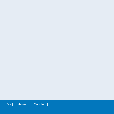
e
Rss
Site map
Google+
|
|
|
|