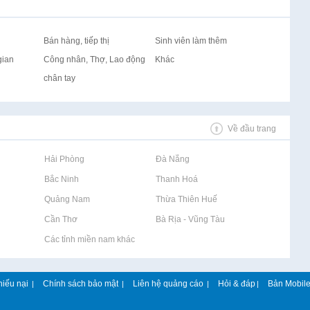
Bán hàng, tiếp thị
Sinh viên làm thêm
gian
Công nhân, Thợ, Lao động
Khác
chân tay
Về đầu trang
Rao vặt tại Hải Phòng
Rao vặt tại Đà Nẵng
Rao vặt tại Bắc Ninh
Rao vặt tại Thanh Hoá
Rao vặt tại Quảng Nam
Rao vặt tại Thừa Thiên Huế
Rao vặt tại Cần Thơ
Rao vặt tại Bà Rịa - Vũng Tàu
Rao vặt tại Các tỉnh miền nam khác
hiếu nại
Chính sách bảo mật
Liên hệ quảng cáo
Hỏi & đáp
Bản Mobil
|
|
|
|