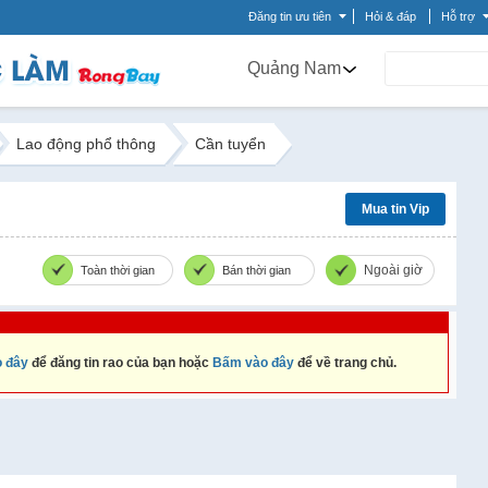
Đăng tin ưu tiên
Hỏi & đáp
Hỗ trợ
Quảng Nam
Lao động phổ thông
Cần tuyển
Mua tin Vip
Ngoài giờ
Toàn thời gian
Bán thời gian
 đây
để đăng tin rao của bạn hoặc
Bấm vào đây
để về trang chủ.