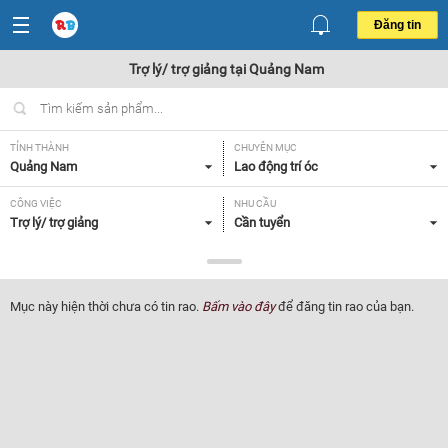
Đăng tin
Trợ lý/ trợ giảng tại Quảng Nam
TỈNH THÀNH
CHUYÊN MỤC
Quảng Nam
Lao động trí óc
CÔNG VIỆC
NHU CẦU
Trợ lý/ trợ giảng
Cần tuyển
LOẠI HÌNH
Tất cả
Mục này hiện thời chưa có tin rao.
Bấm vào đây
để đăng tin rao của bạn.
Lọc