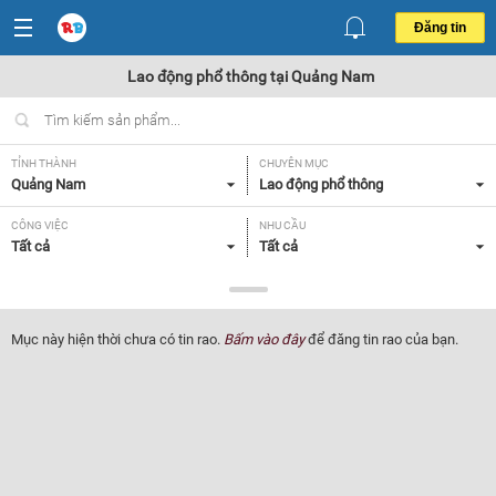
Đăng tin
Lao động phổ thông tại Quảng Nam
TỈNH THÀNH
CHUYÊN MỤC
Quảng Nam
Lao động phổ thông
CÔNG VIỆC
NHU CẦU
Tất cả
Tất cả
LOẠI HÌNH
Tất cả
Mục này hiện thời chưa có tin rao.
Bấm vào đây
để đăng tin rao của bạn.
Lọc