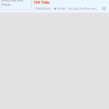
Lọc
760 Triệu
1786263603
34785
Khu Đô Thị Phức Hợp Cát Tường Phú Hưng, Bình Phước