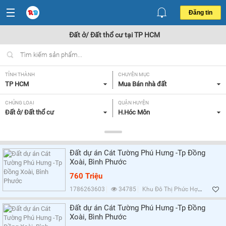
Đăng tin
Đất ở/ Đất thổ cư tại TP HCM
TỈNH THÀNH
CHUYÊN MỤC
TP HCM
Mua Bán nhà đất
CHỦNG LOẠI
QUẬN HUYỆN
Đất ở/ Đất thổ cư
H.Hóc Môn
DIỆN TÍCH
MỨC GIÁ
Tất cả
Tất cả
Đất dự án Cát Tường Phú Hưng -Tp Đồng
HƯỚNG
MẶT TIỀN
Xoài, Bình Phước
Tất cả
Tất cả
760 Triệu
GIẤY TỜ PHÁP LÝ
1786263603
34785
Khu Đô Thị Phức Hợp Cát Tường Phú Hưng, Bình Phước
Tất cả
Đất dự án Cát Tường Phú Hưng -Tp Đồng
Xoài, Bình Phước