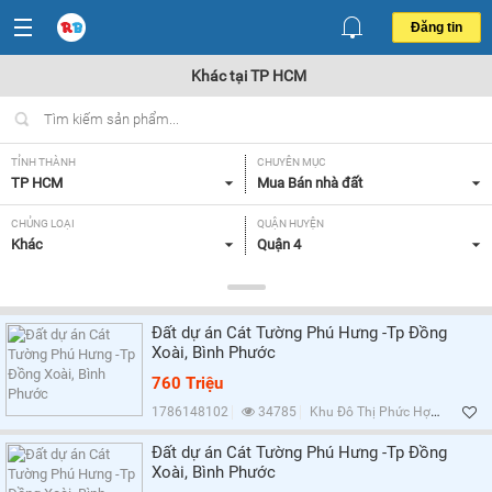
Đăng tin
Khác tại TP HCM
TỈNH THÀNH
CHUYÊN MỤC
TP HCM
Mua Bán nhà đất
CHỦNG LOẠI
QUẬN HUYỆN
Khác
Quận 4
DIỆN TÍCH
MỨC GIÁ
Tất cả
Tất cả
Đất dự án Cát Tường Phú Hưng -Tp Đồng
HƯỚNG
GIẤY TỜ PHÁP LÝ
Xoài, Bình Phước
Tất cả
Tất cả
760 Triệu
1786148102
34785
Khu Đô Thị Phức Hợp Cát Tường Phú Hưng, Bình Phước
Lọc
Đất dự án Cát Tường Phú Hưng -Tp Đồng
Xoài, Bình Phước