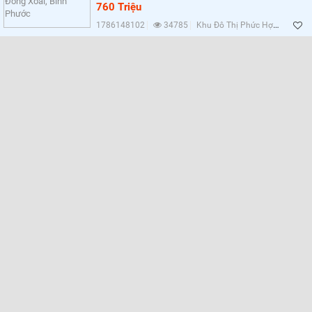
760 Triệu
1786148102
34785
Khu Đô Thị Phức Hợp Cát Tường Phú Hưng, Bình Phước