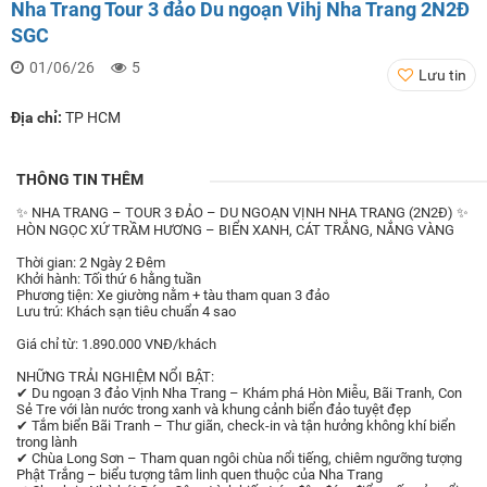
Nha Trang Tour 3 đảo Du ngoạn Vihj Nha Trang 2N2Đ
SGC
01/06/26
5
Lưu tin
Địa chỉ:
TP HCM
THÔNG TIN THÊM
✨ NHA TRANG – TOUR 3 ĐẢO – DU NGOẠN VỊNH NHA TRANG (2N2Đ) ✨
HÒN NGỌC XỨ TRẦM HƯƠNG – BIỂN XANH, CÁT TRẮNG, NẮNG VÀNG
Thời gian: 2 Ngày 2 Đêm
Khởi hành: Tối thứ 6 hằng tuần
Phương tiện: Xe giường nằm + tàu tham quan 3 đảo
Lưu trú: Khách sạn tiêu chuẩn 4 sao
Giá chỉ từ: 1.890.000 VNĐ/khách
NHỮNG TRẢI NGHIỆM NỔI BẬT:
✔ Du ngoạn 3 đảo Vịnh Nha Trang – Khám phá Hòn Miễu, Bãi Tranh, Con
Sẻ Tre với làn nước trong xanh và khung cảnh biển đảo tuyệt đẹp
✔ Tắm biển Bãi Tranh – Thư giãn, check-in và tận hưởng không khí biển
trong lành
✔ Chùa Long Sơn – Tham quan ngôi chùa nổi tiếng, chiêm ngưỡng tượng
Phật Trắng – biểu tượng tâm linh quen thuộc của Nha Trang