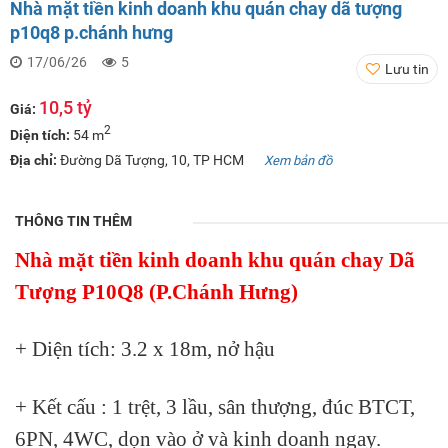
Nhà mặt tiền kinh doanh khu quán chay dã tượng
p10q8 p.chánh hưng
17/06/26
5
Lưu tin
10,5 tỷ
Giá:
2
Diện tích:
54 m
Địa chỉ:
Đường Dã Tượng, 10, TP HCM
Xem bản đồ
THÔNG TIN THÊM
Nhà mặt tiền kinh doanh khu quán chay Dã
Tượng P10Q8 (P.Chánh Hưng)
+ Diện tích: 3.2 x 18m, nở hậu
+ Kết cấu : 1 trệt, 3 lầu, sân thượng, đúc BTCT,
6PN, 4WC, dọn vào ở và kinh doanh ngay.