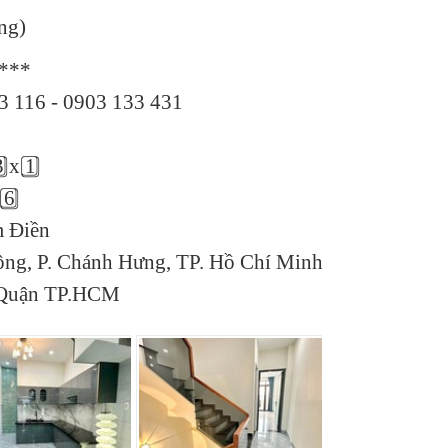
ng)
 ***
3 116 - 0903 133 431
3
x 1
 6
 Điền
ông, P. Chánh Hưng, TP. Hồ Chí Minh
Quận TP.HCM