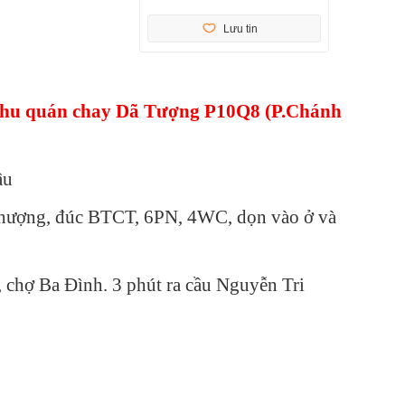
Lưu tin
khu quán chay Dã Tượng P10Q8 (P.Chánh
ậu
ân thượng, đúc BTCT, 6PN, 4WC, dọn vào ở và
 chợ Ba Đình. 3 phút ra cầu Nguyễn Tri