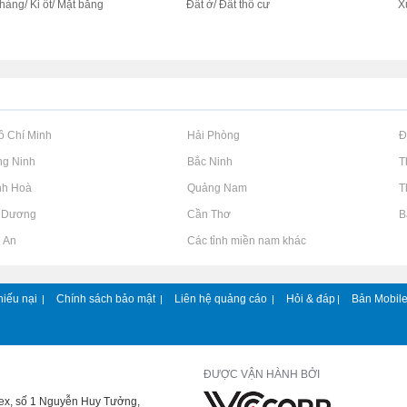
hàng/ Ki ốt/ Mặt bằng
Đất ở/ Đất thổ cư
X
c
Hồ Chí Minh
Rao vặt tại Hải Phòng
Rao vặt tại 
ng Ninh
Rao vặt tại Bắc Ninh
Rao vặt tại 
nh Hoà
Rao vặt tại Quảng Nam
Rao vặt tại 
h Dương
Rao vặt tại Cần Thơ
Rao vặt tại 
g An
Rao vặt tại Các tỉnh miền nam khác
hiếu nại
Chính sách bảo mật
Liên hệ quảng cáo
Hỏi & đáp
Bản Mobil
|
|
|
|
ĐƯỢC VẬN HÀNH BỞI
lex, số 1 Nguyễn Huy Tưởng,