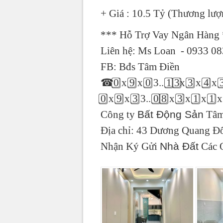
+ Giá : 10.5 Tỷ (Thương lượ
*** Hỗ Trợ Vay Ngân Hàng
Liên hệ: Ms Loan
- 0933 08
FB: Bđs Tâm Điền
☎
0
x 9
x 0
3.. 1
3
x 3
x 4
x 
0
x 9
x 3
3.. 0
8
x 3
x 1
x 1
x
Công ty
Bất Động Sản
Tâm
Địa chỉ: 43 Dương Quang Đ
Nhận Ký Gửi
Nhà Đất
Các 