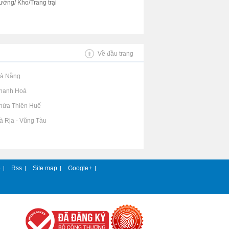
ưởng/ Kho/Trang trại
Về đầu trang
Đà Nẵng
Thanh Hoá
Thừa Thiên Huế
Bà Rịa - Vũng Tàu
e
Rss
Site map
Google+
|
|
|
|