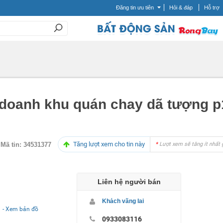
Đăng tin ưu tiên
Hỏi & đáp
Hỗ trợ
h doanh khu quán chay dã tượng 
Tăng lượt xem cho tin này
Mã tin:
34531377
*
Lượt xem sẽ tăng ít nhất 
Liên hệ người bán
Khách vãng lai
- Xem bản đồ
0933083116