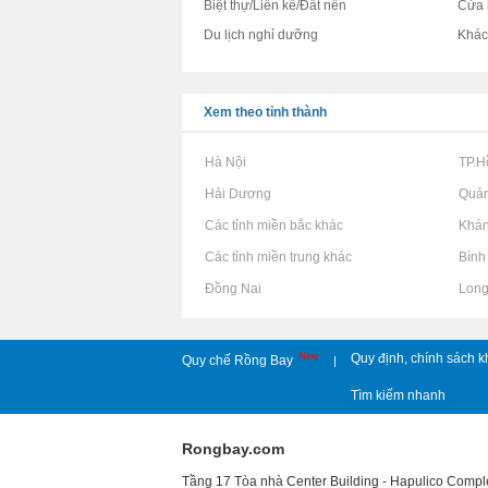
Biệt thự/Liền kề/Đất nền
Cửa 
Du lịch nghỉ dưỡng
Khá
Xem theo tỉnh thành
Rao vặt tại Hà Nội
Rao vặt tại TP.
Rao vặt tại Hải Dương
Rao vặt tại Quả
Rao vặt tại Các tỉnh miền bắc khác
Rao vặt tại Khá
Rao vặt tại Các tỉnh miền trung khác
Rao vặt tại Bìn
Rao vặt tại Đồng Nai
Rao vặt tại Lon
New
Quy định, chính sách k
Quy chế Rồng Bay
|
Tìm kiếm nhanh
Rongbay.com
Tầng 17 Tòa nhà Center Building - Hapulico Comp