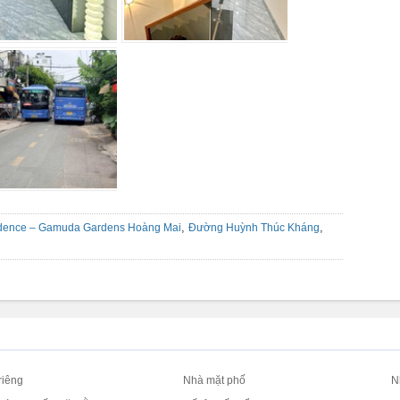
,
,
dence – Gamuda Gardens Hoàng Mai
Đường Huỳnh Thúc Kháng
riêng
Nhà mặt phố
N