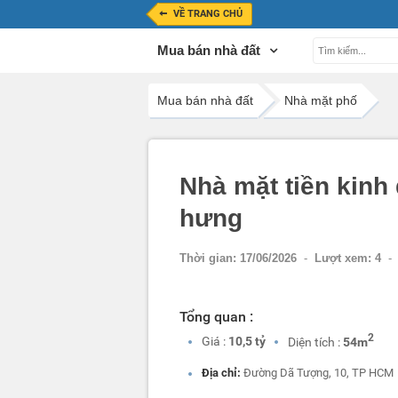
VỀ TRANG CHỦ
Mua bán nhà đất
Mua bán nhà đất
Nhà mặt phố
Nhà mặt tiền kin
hưng
Thời gian:
17/06/2026
-
Lượt xem:
4
-
Tổng quan :
2
Giá :
10,5 tỷ
Diện tích :
54m
Địa chỉ:
Đường Dã Tượng, 10, TP HCM