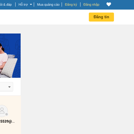
ỏi & đáp
Hỗ trợ
Mua quảng cáo
Đăng ký
Đăng nhập
Đăng tin
 dần
 dần
0933285539@vietid.net