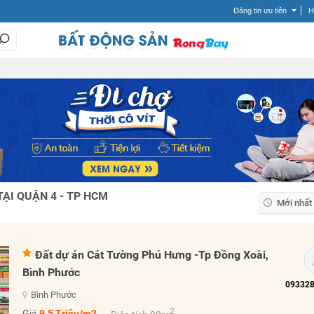
Đăng tin ưu tiên
H
ẠI QUẬN 4 - TP HCM
Mới nhất
Mới nhất
Giá tăng
Đất dự án Cát Tường Phú Hưng -Tp Đồng Xoài,
Giá giảm
Bình Phước
Bình Phước
2
Giá
9.5 Triệu/m2