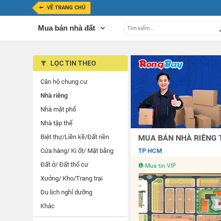
VỀ TRANG CHỦ
Mua bán nhà đất
LỌC TIN THEO
Căn hộ chung cư
Nhà riêng
Nhà mặt phố
Nhà tập thể
Biệt thự/Liền kề/Đất nền
MUA BÁN NHÀ RIÊNG T
Cửa hàng/ Ki ốt/ Mặt bằng
TP HCM
Đất ở/ Đất thổ cư
Mua tin VIP
Xưởng/ Kho/Trang trại
Du lịch nghỉ dưỡng
Khác