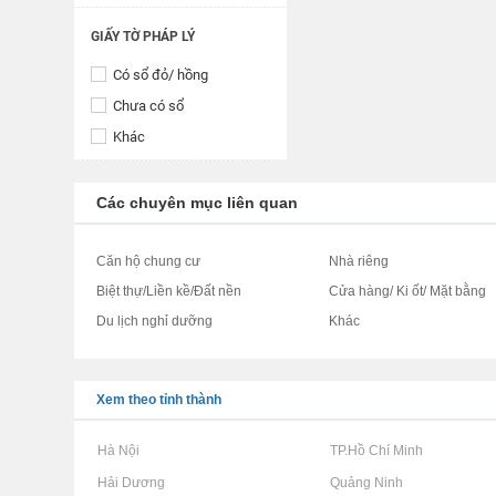
GIẤY TỜ PHÁP LÝ
Có sổ đỏ/ hồng
Chưa có sổ
Khác
Các chuyên mục liên quan
Căn hộ chung cư
Nhà riêng
Biệt thự/Liền kề/Đất nền
Cửa hàng/ Ki ốt/ Mặt bằng
Du lịch nghỉ dưỡng
Khác
Xem theo tỉnh thành
Rao vặt tại Hà Nội
Rao vặt tại TP.Hồ Chí Minh
Rao vặt tại Hải Dương
Rao vặt tại Quảng Ninh