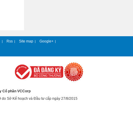
e
Rss
Site map
Google+
|
|
|
|
y Cổ phần VCCorp
9 do Sở Kế hoạch và Đầu tư cấp ngày 27/8/2015