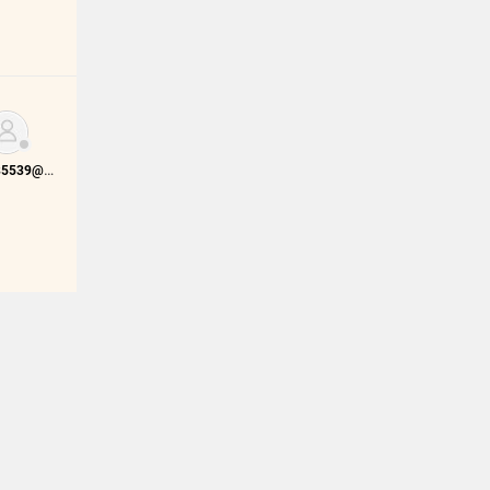
0933285539@vietid.net