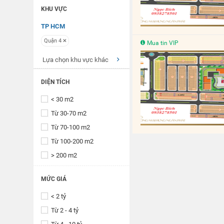
KHU VỰC
TP HCM
Quận 4
Mua tin VIP
Lựa chọn khu vực khác
DIỆN TÍCH
< 30 m2
Từ 30-70 m2
Từ 70-100 m2
Từ 100-200 m2
> 200 m2
MỨC GIÁ
< 2 tỷ
Từ 2 - 4 tỷ