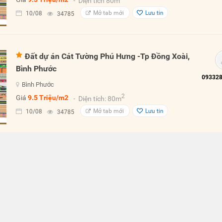
- Diện tích 80m
Mở tab mới
Lưu tin
10/08
34785
Đất dự án Cát Tường Phú Hưng -Tp Đồng Xoài,
Bình Phước
Bình Phước
2
Giá
9.5 Triệu/m2
- Diện tích: 80m
Mở tab mới
Lưu tin
10/08
34785