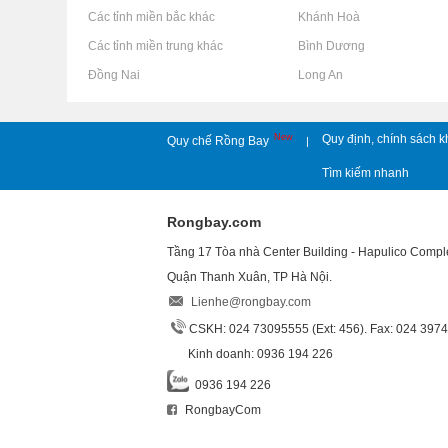
Rao vặt tại Các tỉnh miền bắc khác
Rao vặt tại Khánh Hoà
Rao vặt tại Các tỉnh miền trung khác
Rao vặt tại Bình Dương
Rao vặt tại Đồng Nai
Rao vặt tại Long An
New
Quy định, chính sách k
Quy chế Rồng Bay
|
Tìm kiếm nhanh
Rongbay.com
Tầng 17 Tòa nhà Center Building - Hapulico Comp
Quận Thanh Xuân, TP Hà Nội.
Lienhe@rongbay.com
CSKH: 024 73095555 (Ext: 456). Fax: 024 397
Kinh doanh: 0936 194 226
0936 194 226
RongbayCom