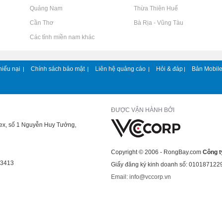
Rao vặt tại Quảng Nam
Rao vặt tại Thừa Thiên Huế
Rao vặt tại Cần Thơ
Rao vặt tại Bà Rịa - Vũng Tàu
Rao vặt tại Các tỉnh miền nam khác
hiếu nại
Chính sách bảo mật
Liên hệ quảng cáo
Hỏi & đáp
Bản Mobil
|
|
|
|
ĐƯỢC VẬN HÀNH BỞI
lex, số 1 Nguyễn Huy Tưởng,
Copyright © 2006 - RongBay.com
Công t
43413
Giấy đăng ký kinh doanh số: 010187122
Email: info@vccorp.vn