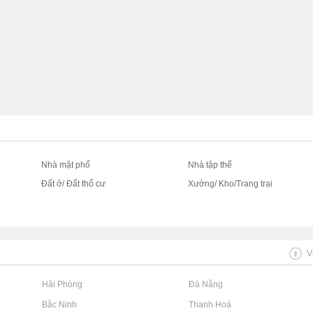
Nhà mặt phố
Nhà tập thể
Đất ở/ Đất thổ cư
Xưởng/ Kho/Trang trại
V
Rao vặt tại Hải Phòng
Rao vặt tại Đà Nẵng
Rao vặt tại Bắc Ninh
Rao vặt tại Thanh Hoá