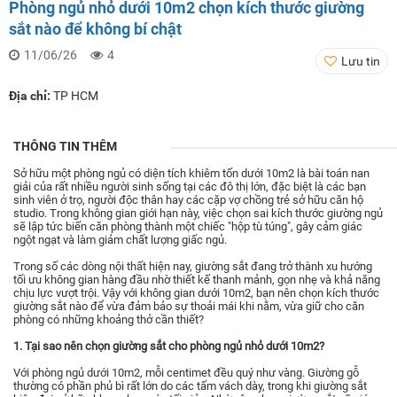
Phòng ngủ nhỏ dưới 10m2 chọn kích thước giường
sắt nào để không bí chật
11/06/26
4
Lưu tin
Địa chỉ:
TP HCM
THÔNG TIN THÊM
Sở hữu một phòng ngủ có diện tích khiêm tốn dưới 10m2 là bài toán nan
giải của rất nhiều người sinh sống tại các đô thị lớn, đặc biệt là các bạn
sinh viên ở trọ, người độc thân hay các cặp vợ chồng trẻ sở hữu căn hộ
studio. Trong không gian giới hạn này, việc chọn sai kích thước giường ngủ
sẽ lập tức biến căn phòng thành một chiếc "hộp tù túng", gây cảm giác
ngột ngạt và làm giảm chất lượng giấc ngủ.
Trong số các dòng nội thất hiện nay, giường sắt đang trở thành xu hướng
tối ưu không gian hàng đầu nhờ thiết kế thanh mảnh, gọn nhẹ và khả năng
chịu lực vượt trội. Vậy với không gian dưới 10m2, bạn nên chọn kích thước
giường sắt nào để vừa đảm bảo sự thoải mái khi nằm, vừa giữ cho căn
phòng có những khoảng thở cần thiết?
1. Tại sao nên chọn giường sắt cho phòng ngủ nhỏ dưới 10m2?
Với phòng ngủ dưới 10m2, mỗi centimet đều quý như vàng. Giường gỗ
thường có phần phủ bì rất lớn do các tấm vách dày, trong khi giường sắt