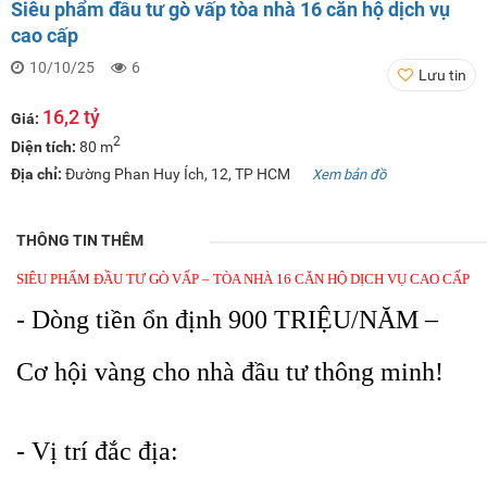
Siêu phẩm đầu tư gò vấp tòa nhà 16 căn hộ dịch vụ
cao cấp
10/10/25
6
Lưu tin
16,2 tỷ
Giá:
2
Diện tích:
80 m
Địa chỉ:
Đường Phan Huy Ích, 12, TP HCM
Xem bản đồ
THÔNG TIN THÊM
SIÊU PHẨM ĐẦU TƯ GÒ VẤP – TÒA NHÀ 16 CĂN HỘ DỊCH VỤ CAO CẤP
- Dòng tiền ổn định 900 TRIỆU/NĂM –
Cơ hội vàng cho nhà đầu tư thông minh!
- Vị trí đắc địa: