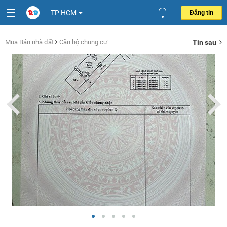
TP HCM
Đăng tin
Mua Bán nhà đất
Căn hộ chung cư
Tin sau