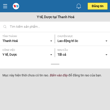
Đăng tin
Y tế, Dược tại Thanh Hoá
TỈNH THÀNH
CHUYÊN MỤC
Thanh Hoá
Lao động trí óc
CÔNG VIỆC
NHU CẦU
Y tế, Dược
Tất cả
LOẠI HÌNH
Tất cả
Mục này hiện thời chưa có tin rao.
Bấm vào đây
để đăng tin rao của bạn.
Lọc