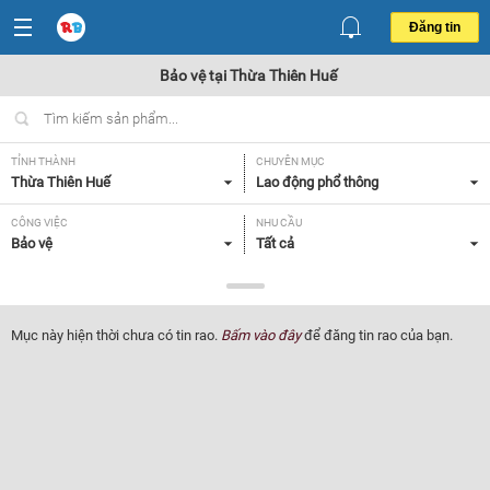
Đăng tin
Bảo vệ tại Thừa Thiên Huế
TỈNH THÀNH
CHUYÊN MỤC
Thừa Thiên Huế
Lao động phổ thông
CÔNG VIỆC
NHU CẦU
Bảo vệ
Tất cả
LOẠI HÌNH
Tất cả
Mục này hiện thời chưa có tin rao.
Bấm vào đây
để đăng tin rao của bạn.
Lọc