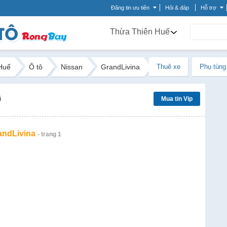
Đăng tin ưu tiên
Hỏi & đáp
Hỗ trợ
Thừa Thiên Huế
Huế
Ô tô
Nissan
GrandLivina
Thuê xe
Phụ tùng
ũ
Mua tin Vip
andLivina
- trang 1