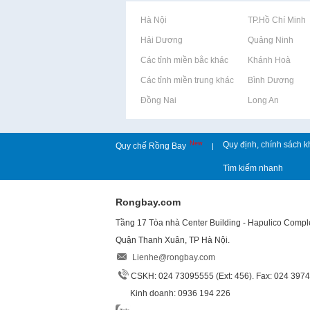
Rao vặt tại Hà Nội
Rao vặt tại TP.Hồ Chí Minh
Rao vặt tại Hải Dương
Rao vặt tại Quảng Ninh
Rao vặt tại Các tỉnh miền bắc khác
Rao vặt tại Khánh Hoà
Rao vặt tại Các tỉnh miền trung khác
Rao vặt tại Bình Dương
Rao vặt tại Đồng Nai
Rao vặt tại Long An
New
Quy định, chính sách k
Quy chế Rồng Bay
|
Tìm kiếm nhanh
Rongbay.com
Tầng 17 Tòa nhà Center Building - Hapulico Comp
Quận Thanh Xuân, TP Hà Nội.
Lienhe@rongbay.com
CSKH: 024 73095555 (Ext: 456). Fax: 024 397
Kinh doanh: 0936 194 226