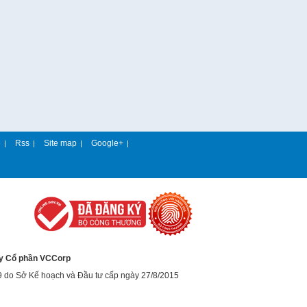
e
Rss
Site map
Google+
|
|
|
|
y Cổ phần VCCorp
9 do Sở Kế hoạch và Đầu tư cấp ngày 27/8/2015