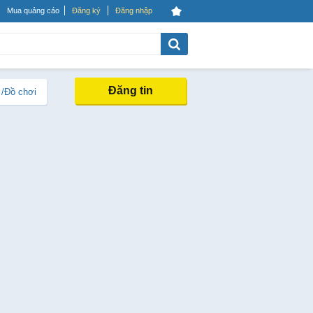
Mua quảng cáo
Đăng ký
Đăng nhập
Đăng tin
 /Đồ chơi