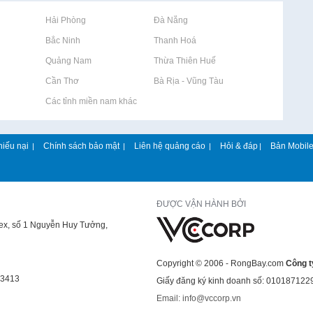
Rao vặt tại Hải Phòng
Rao vặt tại Đà Nẵng
Rao vặt tại Bắc Ninh
Rao vặt tại Thanh Hoá
Rao vặt tại Quảng Nam
Rao vặt tại Thừa Thiên Huế
Rao vặt tại Cần Thơ
Rao vặt tại Bà Rịa - Vũng Tàu
Rao vặt tại Các tỉnh miền nam khác
hiếu nại
Chính sách bảo mật
Liên hệ quảng cáo
Hỏi & đáp
Bản Mobil
|
|
|
|
ĐƯỢC VẬN HÀNH BỞI
lex, số 1 Nguyễn Huy Tưởng,
Copyright © 2006 - RongBay.com
Công t
43413
Giấy đăng ký kinh doanh số: 010187122
Email: info@vccorp.vn