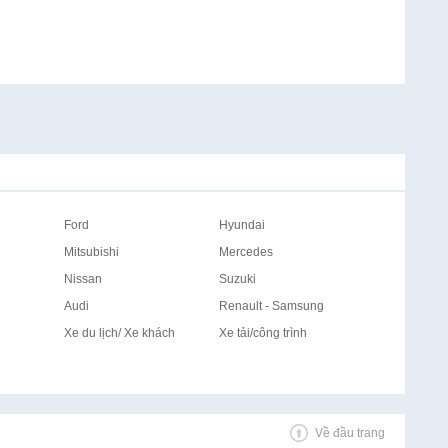
Ford
Hyundai
Mitsubishi
Mercedes
Nissan
Suzuki
Audi
Renault - Samsung
Xe du lịch/ Xe khách
Xe tải/công trình
Về đầu trang