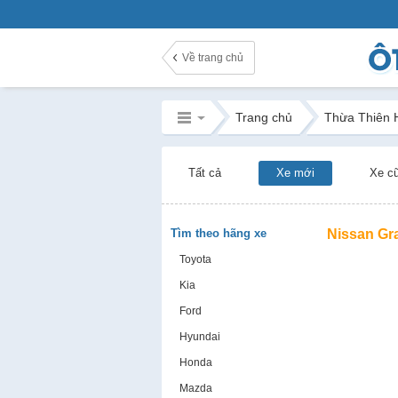
Về trang chủ
Trang chủ
Thừa Thiên 
Tất cả
Xe mới
Xe c
Tìm theo hãng xe
Nissan Gr
Toyota
Kia
Ford
Hyundai
Honda
Mazda