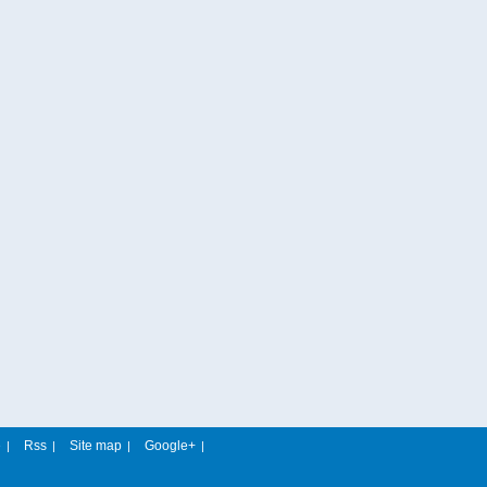
e
Rss
Site map
Google+
|
|
|
|