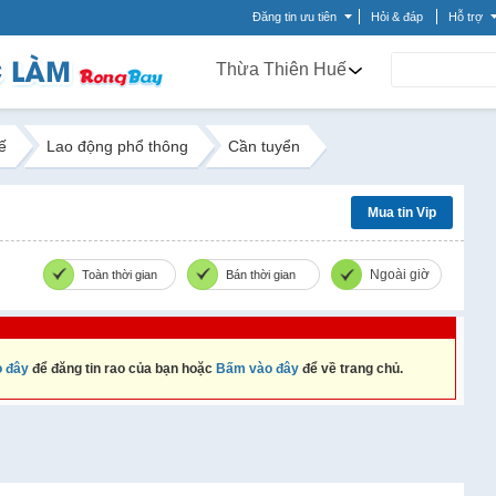
Đăng tin ưu tiên
Hỏi & đáp
Hỗ trợ
Thừa Thiên Huế
ế
Lao động phổ thông
Cần tuyển
Mua tin Vip
Ngoài giờ
Toàn thời gian
Bán thời gian
 đây
để đăng tin rao của bạn hoặc
Bấm vào đây
để về trang chủ.