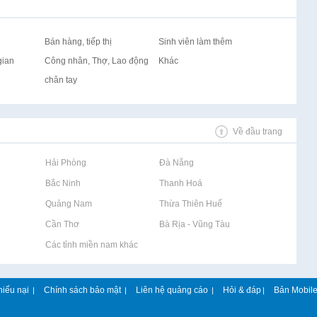
Bán hàng, tiếp thị
Sinh viên làm thêm
gian
Công nhân, Thợ, Lao động
Khác
chân tay
Về đầu trang
Rao vặt tại Hải Phòng
Rao vặt tại Đà Nẵng
Rao vặt tại Bắc Ninh
Rao vặt tại Thanh Hoá
Rao vặt tại Quảng Nam
Rao vặt tại Thừa Thiên Huế
Rao vặt tại Cần Thơ
Rao vặt tại Bà Rịa - Vũng Tàu
Rao vặt tại Các tỉnh miền nam khác
hiếu nại
Chính sách bảo mật
Liên hệ quảng cáo
Hỏi & đáp
Bản Mobil
|
|
|
|