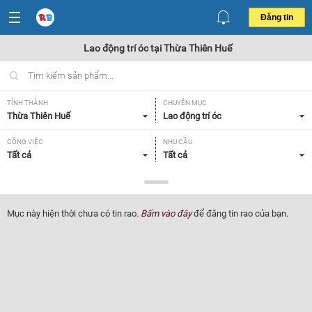
Đăng tin
Lao động trí óc tại Thừa Thiên Huế
TỈNH THÀNH
CHUYÊN MỤC
Thừa Thiên Huế
Lao động trí óc
CÔNG VIỆC
NHU CẦU
Tất cả
Tất cả
LOẠI HÌNH
Tất cả
Mục này hiện thời chưa có tin rao.
Bấm vào đây
để đăng tin rao của bạn.
Lọc