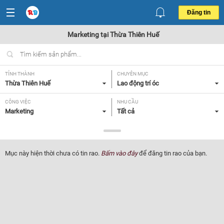
Đăng tin
Marketing tại Thừa Thiên Huế
TỈNH THÀNH
CHUYÊN MỤC
Thừa Thiên Huế
Lao động trí óc
CÔNG VIỆC
NHU CẦU
Marketing
Tất cả
LOẠI HÌNH
Tất cả
Mục này hiện thời chưa có tin rao.
Bấm vào đây
để đăng tin rao của bạn.
Lọc