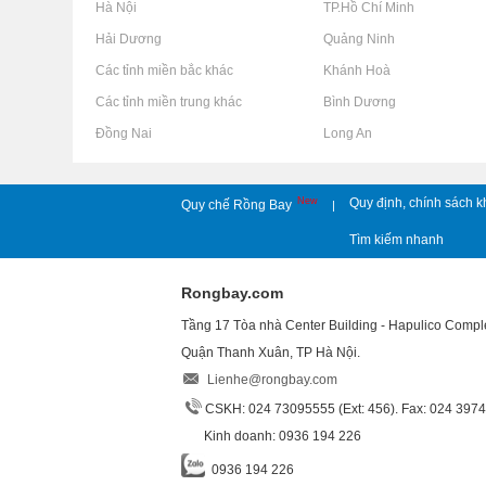
Rao vặt tại Hà Nội
Rao vặt tại TP.Hồ Chí Minh
Rao vặt tại Hải Dương
Rao vặt tại Quảng Ninh
Rao vặt tại Các tỉnh miền bắc khác
Rao vặt tại Khánh Hoà
Rao vặt tại Các tỉnh miền trung khác
Rao vặt tại Bình Dương
Rao vặt tại Đồng Nai
Rao vặt tại Long An
New
Quy định, chính sách k
Quy chế Rồng Bay
|
Tìm kiếm nhanh
Rongbay.com
Tầng 17 Tòa nhà Center Building - Hapulico Comp
Quận Thanh Xuân, TP Hà Nội.
Lienhe@rongbay.com
CSKH: 024 73095555 (Ext: 456). Fax: 024 397
Kinh doanh: 0936 194 226
0936 194 226