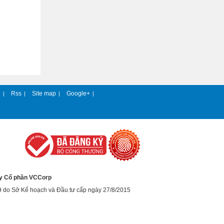
e
Rss
Site map
Google+
|
|
|
|
y Cổ phần VCCorp
9 do Sở Kế hoạch và Đầu tư cấp ngày 27/8/2015