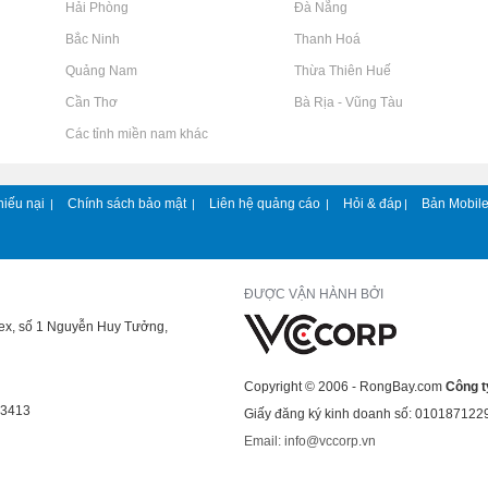
Rao vặt tại Hải Phòng
Rao vặt tại Đà Nẵng
Rao vặt tại Bắc Ninh
Rao vặt tại Thanh Hoá
Rao vặt tại Quảng Nam
Rao vặt tại Thừa Thiên Huế
Rao vặt tại Cần Thơ
Rao vặt tại Bà Rịa - Vũng Tàu
Rao vặt tại Các tỉnh miền nam khác
hiếu nại
Chính sách bảo mật
Liên hệ quảng cáo
Hỏi & đáp
Bản Mobil
|
|
|
|
ĐƯỢC VẬN HÀNH BỞI
lex, số 1 Nguyễn Huy Tưởng,
Copyright © 2006 - RongBay.com
Công t
43413
Giấy đăng ký kinh doanh số: 010187122
Email: info@vccorp.vn