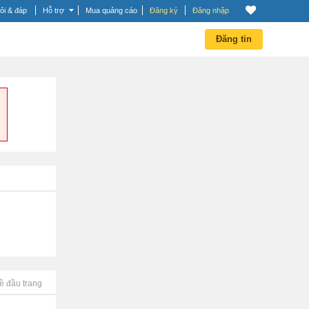
ỏi & đáp
Hỗ trợ
Mua quảng cáo
Đăng ký
Đăng nhập
Đăng tin
ề đầu trang