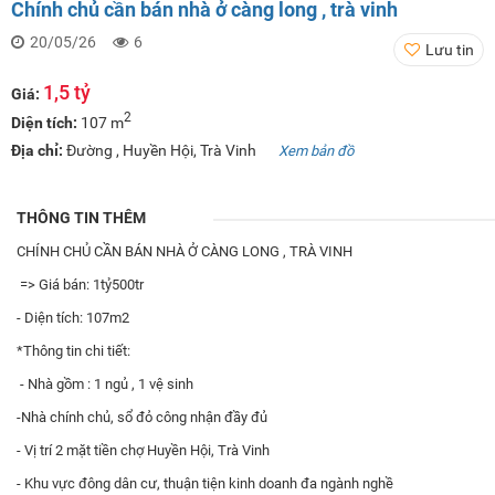
Chính chủ cần bán nhà ở càng long , trà vinh
20/05/26
6
Lưu tin
1,5 tỷ
Giá:
2
Diện tích:
107 m
Địa chỉ:
Đường , Huyền Hội, Trà Vinh
Xem bản đồ
THÔNG TIN THÊM
CHÍNH CHỦ CẦN BÁN NHÀ Ở CÀNG LONG , TRÀ VINH
=> Giá bán: 1tỷ500tr
- Diện tích: 107m2
*Thông tin chi tiết:
- Nhà gồm : 1 ngủ , 1 vệ sinh
-Nhà chính chủ, sổ đỏ công nhận đầy đủ
- Vị trí 2 mặt tiền chợ Huyền Hội, Trà Vinh
- Khu vực đông dân cư, thuận tiện kinh doanh đa ngành nghề