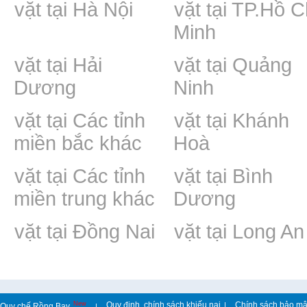
 vặt tại Hà Nội
Rao vặt tại TP.Hồ C
R
Minh
 vặt tại Hải
Rao vặt tại Quảng
R
Dương
Ninh
 vặt tại Các tỉnh
Rao vặt tại Khánh
R
miền bắc khác
Hoà
 vặt tại Các tỉnh
Rao vặt tại Bình
R
miền trung khác
Dương
 vặt tại Đồng Nai
Rao vặt tại Long An
R
New
Quy định, chính sách khiếu nại
Chính sách bảo mậ
|
Quy chế Rồng Bay
|