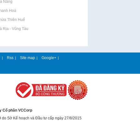
Đà Nẵng
Thanh Hoá
Thừa Thiên Huế
Bà Rịa - Vũng Tàu
e
Rss
Site map
Google+
|
|
|
|
y Cổ phần VCCorp
9 do Sở Kế hoạch và Đầu tư cấp ngày 27/8/2015