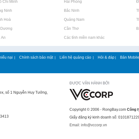
Hồ Chí Minh
Rao vặt tại Hải Phòng
Rao vặt tại 
ng Ninh
Rao vặt tại Bắc Ninh
Rao vặt tại 
nh Hoà
Rao vặt tại Quảng Nam
Rao vặt tại 
h Dương
Rao vặt tại Cần Thơ
Rao vặt tại 
g An
Rao vặt tại Các tỉnh miền nam khác
hiếu nại
Chính sách bảo mật
Liên hệ quảng cáo
Hỏi & đáp
Bản Mobil
|
|
|
|
ĐƯỢC VẬN HÀNH BỞI
lex, số 1 Nguyễn Huy Tưởng,
Copyright © 2006 - RongBay.com
Công t
43413
Giấy đăng ký kinh doanh số: 010187122
Email: info@vccorp.vn