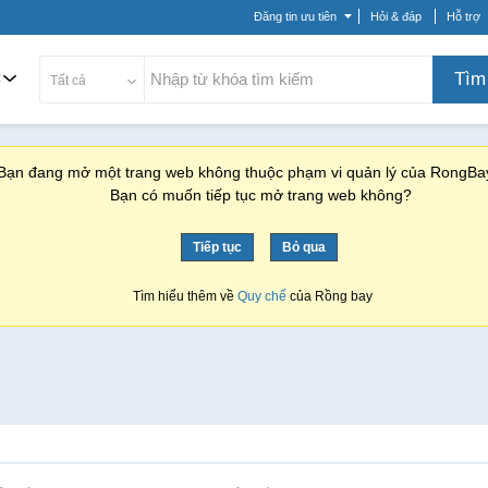
Đăng tin ưu tiên
Hỏi & đáp
Hỗ trợ
c
Tìm
Tất cả
Bạn đang mở một trang web không thuộc phạm vi quản lý của RongBa
Bạn có muốn tiếp tục mở trang web không?
Tiếp tục
Bỏ qua
Tìm hiểu thêm về
Quy chế
của Rồng bay