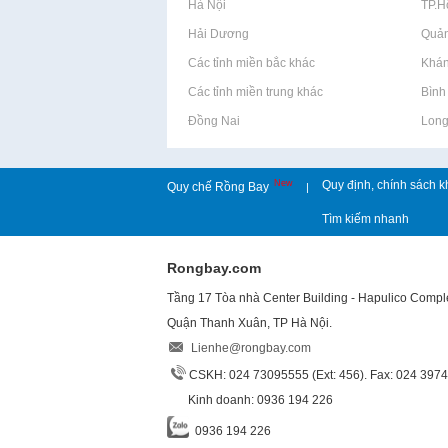
Rao vặt tại Hà Nội
Rao vặt tại TP.
Rao vặt tại Hải Dương
Rao vặt tại Quả
Rao vặt tại Các tỉnh miền bắc khác
Rao vặt tại Khá
Rao vặt tại Các tỉnh miền trung khác
Rao vặt tại Bìn
Rao vặt tại Đồng Nai
Rao vặt tại Lon
New
Quy định, chính sách k
Quy chế Rồng Bay
|
Tìm kiếm nhanh
Rongbay.com
Tầng 17 Tòa nhà Center Building - Hapulico Comp
Quận Thanh Xuân, TP Hà Nội.
Lienhe@rongbay.com
CSKH: 024 73095555 (Ext: 456). Fax: 024 397
Kinh doanh: 0936 194 226
0936 194 226