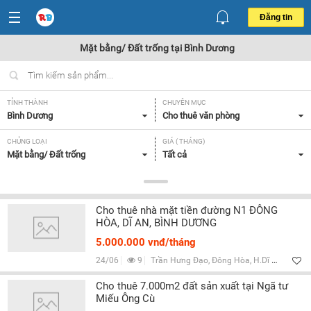
Đăng tin
Mặt bằng/ Đất trống tại Bình Dương
TỈNH THÀNH
CHUYÊN MỤC
Bình Dương
Cho thuê văn phòng
CHỦNG LOẠI
GIÁ ( THÁNG)
Mặt bằng/ Đất trống
Tất cả
DIỆN TÍCH
TIỆN ÍCH VÀ TRANG THIẾT BỊ
> 500 m2,
Tất cả
Cho thuê nhà mặt tiền đường N1 ĐÔNG
HÒA, DĨ AN, BÌNH DƯƠNG
Lọc
5.000.000 vnđ/tháng
24/06
9
Trần Hưng Đạo, Đông Hòa, H.Dĩ An, Bình Dương
Cho thuê 7.000m2 đất sản xuất tại Ngã tư
Miếu Ông Cù