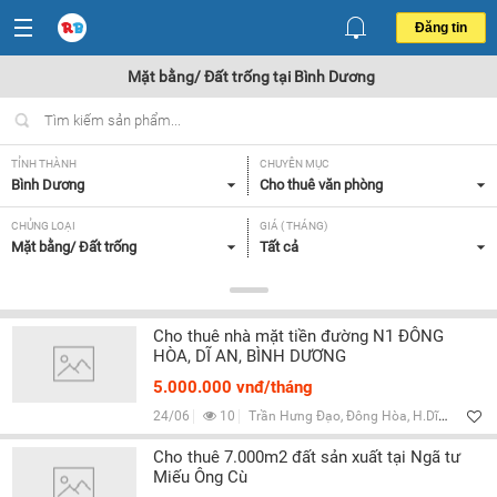
Đăng tin
Mặt bằng/ Đất trống tại Bình Dương
TỈNH THÀNH
CHUYÊN MỤC
Bình Dương
Cho thuê văn phòng
CHỦNG LOẠI
GIÁ ( THÁNG)
Mặt bằng/ Đất trống
Tất cả
DIỆN TÍCH
TIỆN ÍCH VÀ TRANG THIẾT BỊ
Tất cả
Khu vực tập trung VP,
Cho thuê nhà mặt tiền đường N1 ĐÔNG
HÒA, DĨ AN, BÌNH DƯƠNG
Lọc
5.000.000 vnđ/tháng
24/06
10
Trần Hưng Đạo, Đông Hòa, H.Dĩ An, Bình Dương
Cho thuê 7.000m2 đất sản xuất tại Ngã tư
Miếu Ông Cù