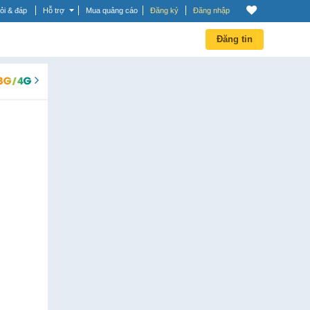
ỏi & đáp
Hỗ trợ
Mua quảng cáo
Đăng ký
Đăng nhập
Đăng tin