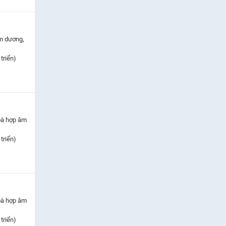
m dương,
triển)
oà hợp âm
triển)
oà hợp âm
triển)