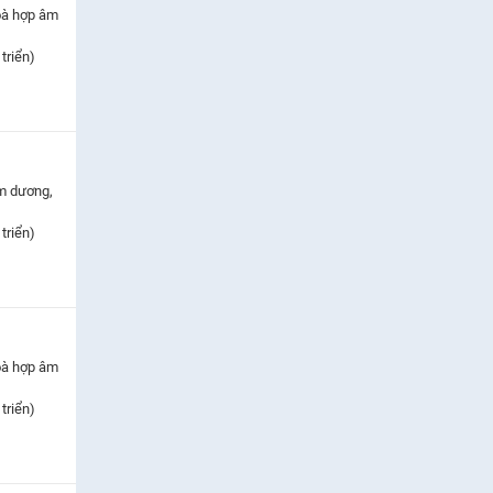
oà hợp âm
triển)
m dương,
triển)
oà hợp âm
triển)