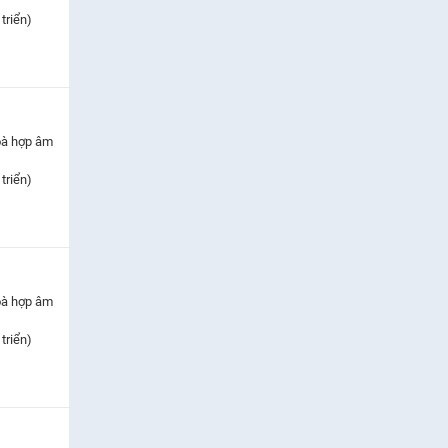
triển)
oà hợp âm
triển)
oà hợp âm
triển)