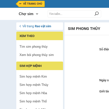
VỀ TRANG CHỦ
Chợ sim
Về trang
Rao vặt sim
SIM PHONG THỦY
XEM THEO
Tìm sim phong thủy
Số điện
Xem bói phong thủy sim
SIM HỢP MỆNH
Sim hợp mệnh Kim
Ngày s
Sim hợp mệnh Thủy
Giới tí
Sim hợp mệnh Hỏa
Sim hợp mệnh Thổ