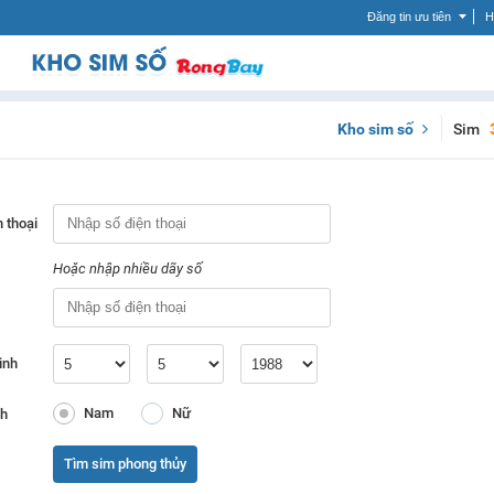
Đăng tin ưu tiên
H
Kho sim số
Sim
 thoại
Hoặc nhập nhiều dãy số
inh
Nam
Nữ
nh
Tìm sim phong thủy