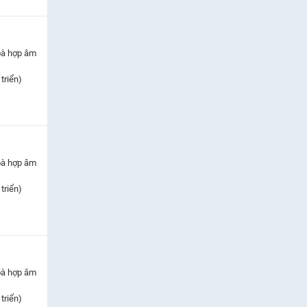
oà hợp âm
triển)
oà hợp âm
triển)
oà hợp âm
triển)