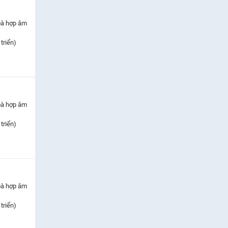
oà hợp âm
triển)
oà hợp âm
triển)
oà hợp âm
triển)