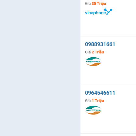
Giá
35 Triệu
0988931661
Giá
2 Triệu
0964546611
Giá
1 Triệu