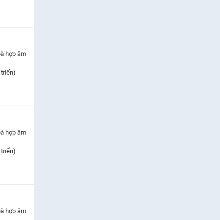
oà hợp âm
triển)
oà hợp âm
triển)
oà hợp âm