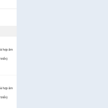
oà hợp âm
triển)
oà hợp âm
triển)