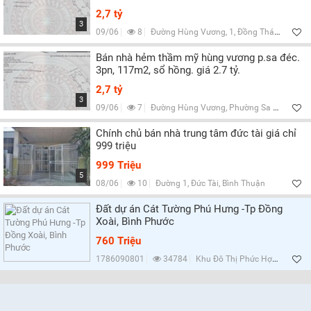
2,7 tỷ
3
09/06
8
Đường Hùng Vương, 1, Đồng Tháp
Bán nhà hẻm thầm mỹ hùng vương p.sa đéc.
3pn, 117m2, sổ hồng. giá 2.7 tỷ.
2,7 tỷ
3
09/06
7
Đường Hùng Vương, Phường Sa Đéc, Đồng Tháp
Chính chủ bán nhà trung tâm đức tài giá chỉ
999 triệu
999 Triệu
5
08/06
10
Đường 1, Đức Tài, Bình Thuận
Đất dự án Cát Tường Phú Hưng -Tp Đồng
Xoài, Bình Phước
760 Triệu
1786090801
34784
Khu Đô Thị Phức Hợp Cát Tường Phú Hưng, Bình Phước