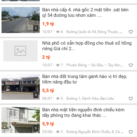
Bán nhà cấp 4. nhà gốc 2 mặt tiền .sát bên
ql 54 đường lưu nhơn sâm ....
1,9 tỷ
5
10/07
4
Đường Quốc lộ 54, Đông Thuận, Vĩnh Long
Nhà phố có sẵn hợp đồng cho thuê sổ hồng
riêng Giá chỉ 2...
2 tỷ
10/07
7
Phước Đông – Gò Dầu – Tây Ninh, Hà Nội
Bán nhà đất trung tâm gành hào vị trí đẹp,
tiềm năng đầu tư
5,5 tỷ
4
06/07
5
Đường 1, Gành Hào, Bạc Liêu
Bán nhà mặt tiền nguyễn đình chiểu kèm
dãy phòng trọ đang khai thác ...
5,9 tỷ
5
29/06
3
Đường Nguyễn Đình Chiểu, 8, Cà Mau