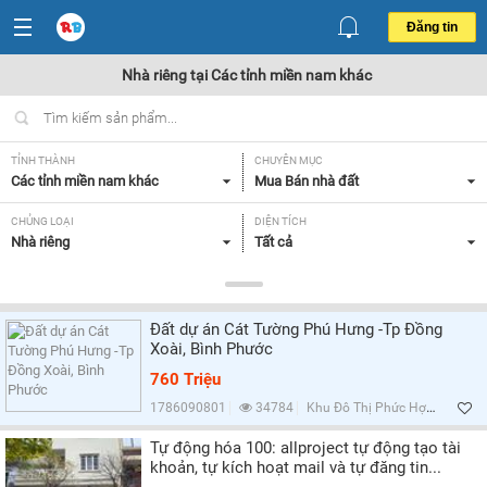
Đăng tin
Nhà riêng tại Các tỉnh miền nam khác
TỈNH THÀNH
CHUYÊN MỤC
Các tỉnh miền nam khác
Mua Bán nhà đất
CHỦNG LOẠI
DIỆN TÍCH
Nhà riêng
Tất cả
MỨC GIÁ
HƯỚNG
Tất cả
Tây Bắc,
Đất dự án Cát Tường Phú Hưng -Tp Đồng
MẶT TIỀN
GIẤY TỜ PHÁP LÝ
Xoài, Bình Phước
Tất cả
Tất cả
760 Triệu
1786090801
34784
Khu Đô Thị Phức Hợp Cát Tường Phú Hưng, Bình Phước
Lọc
Tự động hóa 100: allproject tự động tạo tài
khoản, tự kích hoạt mail và tự đăng tin...