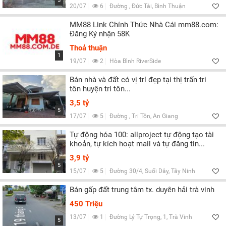
5
20/07
6
Đường , Đức Tài, Bình Thuận
MM88 Link Chính Thức Nhà Cái mm88.com:
Đăng Ký nhận 58K
Thoả thuận
1
19/07
2
Hòa Bình RiverSide
Bán nhà và đất có vị trí đẹp tại thị trấn tri
tôn huyện tri tôn...
3,5 tỷ
5
17/07
5
Đường , Tri Tôn, An Giang
Tự động hóa 100: allproject tự động tạo tài
khoản, tự kích hoạt mail và tự đăng tin...
3,9 tỷ
5
15/07
5
Đường 30/4, Suối Dây, Tây Ninh
Bán gấp đất trung tâm tx. duyên hải trà vinh
450 Triệu
13/07
1
Đường Lý Tự Trọng, 1, Trà Vinh
5