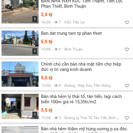
BÁN NHÀ HXH KDC Tiến Thạnh, Tiến Lợi,
Phan Thiết, Bình Thuận
2,5 tỷ
3
16/06
7
KDC Tiến Lợi
Ban dat trung tam tp phan thiet
5,5 tỷ
15/06
6
Bình Thuận
3
Chính chủ cần bán nhà mặt tiền chợ hiệp
đức vị trí vàng kinh doanh
5,5 tỷ
4
13/06
8
Đường , Hiệp Đức, Tiền Giang
Bán nhà hẻm lý thái tổ, tân tiến, lagi cách
biển 100m giá rẻ 15,35tr/m2
3,5 tỷ
5
12/06
5
Đường Lý Thái Tổ, Tân Tiến, Bình Thuận
Bán nhà hẻm thầm mỹ hùng vương p.sa đéc.