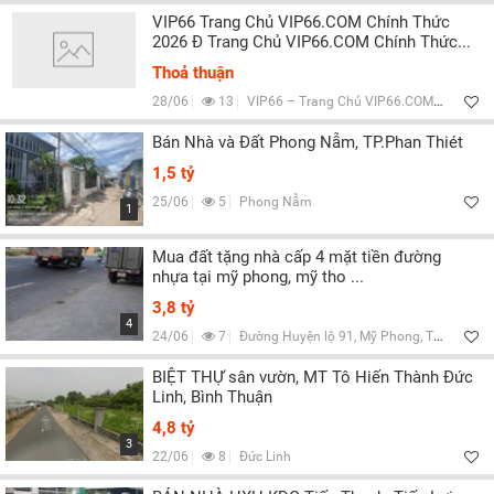
VIP66 Trang Chủ VIP66.COM Chính Thức
2026 Đ Trang Chủ VIP66.COM Chính Thức...
Thoả thuận
28/06
13
VIP66 – Trang Chủ VIP66.COM Chính Thức 2026 [Đăng Ký +666K], TP HCM
Bán Nhà và Đất Phong Nẫm, TP.Phan Thiét
1,5 tỷ
25/06
5
Phong Nẫm
1
Mua đất tặng nhà cấp 4 mặt tiền đường
nhựa tại mỹ phong, mỹ tho ...
3,8 tỷ
4
24/06
7
Đường Huyện lộ 91, Mỹ Phong, Tiền Giang
BIỆT THỰ sân vườn, MT Tô Hiến Thành Đức
Linh, Bình Thuận
4,8 tỷ
3
22/06
8
Đức Linh