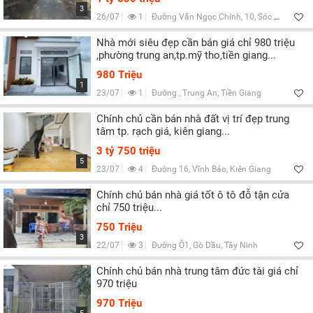
3
26/07
1
Đường Văn Ngọc Chính, 10, Sóc Trăng
Nhà mới siêu đẹp cần bán giá chỉ 980 triệu
,phường trung an,tp.mỹ tho,tiền giang...
980 Triệu
1
23/07
1
Đường , Trung An, Tiền Giang
Chính chủ cần bán nhà đất vị trí đẹp trung
tâm tp. rạch giá, kiên giang...
3 tỷ 750 triệu
5
23/07
4
Đường 16, Vĩnh Bảo, Kiên Giang
Chính chủ bán nhà giá tốt ô tô đỗ tận cửa
chỉ 750 triệu...
750 Triệu
3
22/07
3
Đường Ô1, Gò Dầu, Tây Ninh
Chính chủ bán nhà trung tâm đức tài giá chỉ
970 triệu
970 Triệu