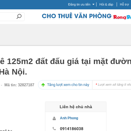
Đăng tin ưu tiên
Hỏi & đáp
Hỗ trợ
ê 125m2 đất đấu giá tại mặt đườn
Hà Nội.
Tăng lượt xem cho tin này
-
Mã tin:
32827187
*
Lượt xem sẽ tăng ít nh
Liên hệ chủ nhà
Anh Phong
0914186038
ngã tư,