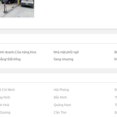
inh doanh,Cửa hàng,Kios
Nhà mặt phố/ ngõ
B
bằng/ Đất trống
Sang nhượng
K
Hồ Chí Minh
Rao vặt tại Hải Phòng
Rao vặt tại 
ng Ninh
Rao vặt tại Bắc Ninh
Rao vặt tại 
nh Hoà
Rao vặt tại Quảng Nam
Rao vặt tại 
h Dương
Rao vặt tại Cần Thơ
Rao vặt tại 