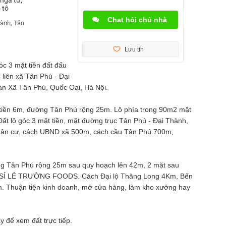
 tô
Chat hỏi chủ nhà
ành, Tân
Lưu tin
óc 3 mặt tiền đất đấu
liên xã Tân Phú - Đại
n Xã Tân Phú, Quốc Oai, Hà Nội.
t tiền 6m, đường Tân Phú rộng 25m. Lô phía trong 90m2 mặt
Đất lô góc 3 mặt tiền, mặt đường trục Tân Phú - Đại Thành,
dân cư, cách UBND xã 500m, cách cầu Tân Phú 700m,
đường Tân Phú rộng 25m sau quy hoạch lên 42m, 2 mặt sau
 SỈ LẺ TRƯỜNG FOODS. Cách Đại lộ Thăng Long 4Km, Bến
. Thuận tiện kinh doanh, mở
cửa hàng
, làm kho xưởng hay
ay để xem đất trực tiếp.