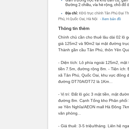
Đường 2 chiều, vỉa hè rộng, chỗ đổ ô
Địa chỉ:
KĐG trục chính Tân Phú Đại Th
Phú, H.Quốc Oai, Hà Nội
- Xem bản đồ
Thông tin thêm
Chính chủ c
ần cho thuê lâu dài 02 lô g
giá 125m2 và 90m2 tại mặt đường trục 
Thành gần cầu Tân Phú, thôn Yên Quá
- Diện tích: Lô phía ngoài 125m2, mặ
tiền 7.5m, đường rộng 8m. - Tiện ích: 
xã Tân Phú, Quốc Oai, khu vực đông 
đường DT70A/DT72 là 1Km...
- Vị trí: Đất lô góc 3 mặt tiền, mặt 
đường 8m. Cạnh Tổng kho Phân phối
xe Yên Nghĩa/AEON mall Hà Đông 7km
văn phòng...
- Giá thuê: 3-5 triệu/tháng. Liên hệ ng