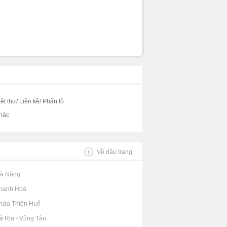
iệt thự/ Liền kề/ Phân lô
hác
Về đầu trang
Đà Nẵng
Thanh Hoá
Thừa Thiên Huế
Bà Rịa - Vũng Tàu