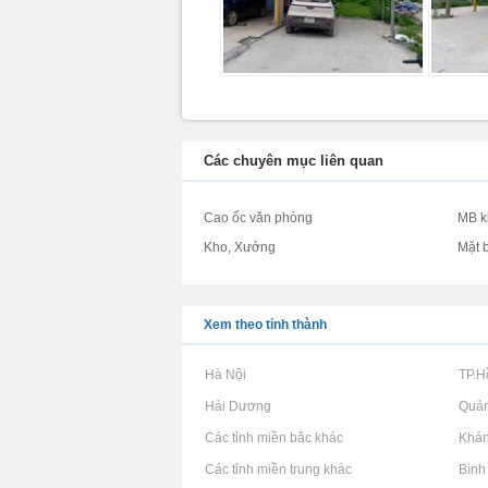
Các chuyên mục liên quan
Cao ốc văn phòng
MB k
Kho, Xưởng
Mặt 
Xem theo tỉnh thành
Rao vặt tại Hà Nội
Rao vặt tại TP.
Rao vặt tại Hải Dương
Rao vặt tại Quả
Rao vặt tại Các tỉnh miền bắc khác
Rao vặt tại Khá
Rao vặt tại Các tỉnh miền trung khác
Rao vặt tại Bìn