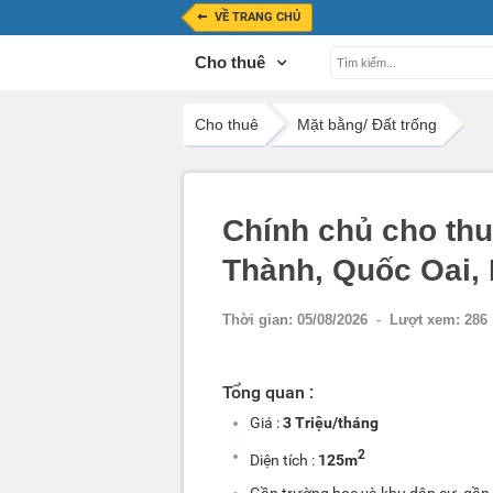
VỀ TRANG CHỦ
Cho thuê
Cho thuê
Mặt bằng/ Đất trống
Chính chủ cho thu
Thành, Quốc Oai, 
Thời gian:
05/08/2026
-
Lượt xem:
286
Tổng quan :
Giá :
3 Triệu/tháng
2
Diện tích :
125m
Gần trường học và khu dân cư, gần 