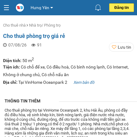
Hưng Yên
Đăng tin
Cho thuê nhà
Nhà trọ/ Phòng trọ
Cho thuê phòng trọ giá rẻ
07/08/26
91
Lưu tin
2
Diện tích:
50 m
Tiện ích:
Có chỗ để xe, Có điều hoà, Có bình nóng lạnh, Có Internet,
Không ở chung chủ, Có chỗ nấu ăn
Địa chỉ:
Tại VinHome Oceanpark 2
Xem bản đồ
THÔNG TIN THÊM
Cho thuê phòng trọ tại VinHome Oceanpark 2, khu Hải Âu, phòng có đầy
đủ điều hòa, vệ sinh khép kín, bình nóng lạnh, giá điện nước nhà nước,
không ở cùng chủ, đường rộng, để oto trước cửa không mất tiền gửi xe.
Giá thuê 2 triệu/ 1 phòng,có thể ở 2 người/ 1 phòng. Nhà mới,chỗ phơi có
mái che, chỗ nấu ăn riêng. Xe máy để tầng 1, có các phòng tại tầng 2,3,4.
Hàng xóm là những gia đình văn minh, lịch sự, an ninh trong khu siêu an