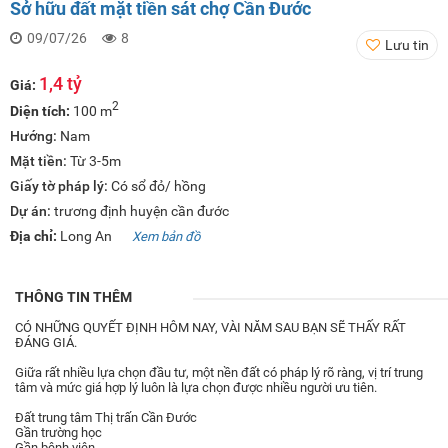
Sở hữu đất mặt tiền sát chợ Cần Đước
09/07/26
8
Lưu tin
1,4 tỷ
Giá:
2
Diện tích:
100 m
Hướng:
Nam
Mặt tiền:
Từ 3-5m
Giấy tờ pháp lý:
Có sổ đỏ/ hồng
Dự án:
trương định huyện cần đước
Địa chỉ:
Long An
Xem bản đồ
THÔNG TIN THÊM
CÓ NHỮNG QUYẾT ĐỊNH HÔM NAY, VÀI NĂM SAU BẠN SẼ THẤY RẤT
ĐÁNG GIÁ.
Giữa rất nhiều lựa chọn đầu tư, một nền đất có pháp lý rõ ràng, vị trí trung
tâm và mức giá hợp lý luôn là lựa chọn được nhiều người ưu tiên.
Đất trung tâm Thị trấn Cần Đước
Gần trường học
Gần bệnh viện