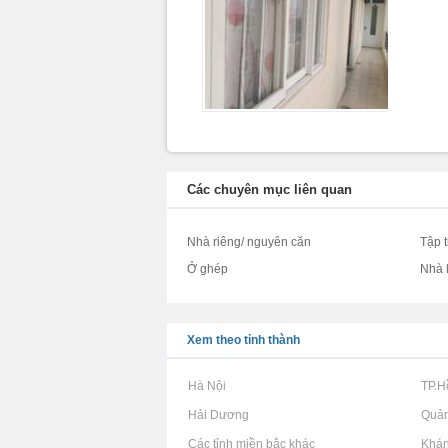
Các chuyên mục liên quan
Nhà riêng/ nguyên căn
Tập 
Ở ghép
Nhà 
Xem theo tỉnh thành
Rao vặt tại Hà Nội
Rao vặt tại TP.
Rao vặt tại Hải Dương
Rao vặt tại Quả
Rao vặt tại Các tỉnh miền bắc khác
Rao vặt tại Khá