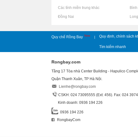
Rao vặt tại Các tỉnh miền trung khác
Rao vặt tại Bìn
Rao vặt tại Đồng Nai
Rao vặt tại Lon
New
Quy định, chính sách k
Quy chế Rồng Bay
|
Tìm kiếm nhanh
Rongbay.com
Tầng 17 Tòa nhà Center Building - Hapulico Comp
Quận Thanh Xuân, TP Hà Nội.
Lienhe@rongbay.com
CSKH: 024 73095555 (Ext: 456). Fax: 024 397
Kinh doanh: 0936 194 226
0936 194 226
RongbayCom