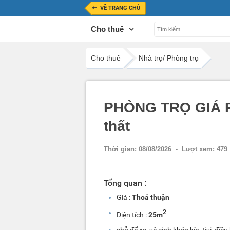
VỀ TRANG CHỦ
Cho thuê
Cho thuê
Nhà trọ/ Phòng trọ
PHÒNG TRỌ GIÁ RẺ
thất
Thời gian:
08/08/2026
-
Lượt xem:
479
Tổng quan :
Giá :
Thoả thuận
2
Diện tích :
25m
chỗ để xe, vệ sinh khép kín, tivi, điều