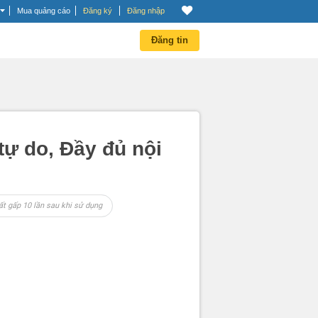
Mua quảng cáo
Đăng ký
Đăng nhập
Đăng tin
ự do, Đầy đủ nội
ất gấp 10 lần sau khi sử dụng