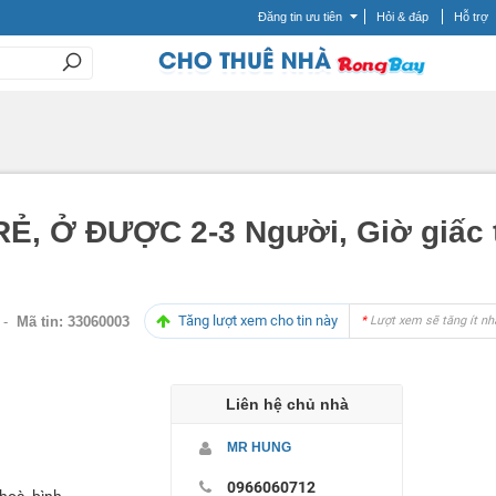
Đăng tin ưu tiên
Hỏi & đáp
Hỗ trợ
, Ở ĐƯỢC 2-3 Người, Giờ giấc t
Tăng lượt xem cho tin này
-
Mã tin:
33060003
*
Lượt xem sẽ tăng ít nh
Liên hệ chủ nhà
MR HÙNG
0966060712
 hoà, bình