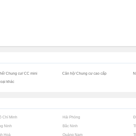
thể/ Chung cư/ CC mini
Căn hộ/ Chung cư cao cấp
N
loại khác
Hồ Chí Minh
Rao vặt tại Hải Phòng
Rao vặt tại 
ng Ninh
Rao vặt tại Bắc Ninh
Rao vặt tại 
nh Hoà
Rao vặt tại Quảng Nam
Rao vặt tại 