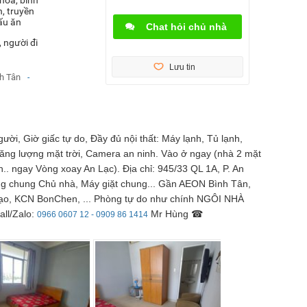
h, truyền
ấu ăn
Chat hỏi chủ nhà
 người đi
Lưu tin
nh Tân
-
, Giờ giấc tự do, Đầy đủ nội thất: Máy lạnh, Tủ lạnh,
ng lượng mặt trời, Camera an ninh. Vào ở ngay (nhà 2 mặt
h.. ngay Vòng xoay An Lạc). Địa chỉ: 945/33 QL 1A, P. An
ng chung Chủ nhà, Máy giặt chung... Gần AEON Bình Tân,
ạo, KCN BonChen, ... Phòng tự do như chính NGÔI NHÀ
all/Zalo:
Mr Hùng ☎
0966 0607 12 - 0909 86 1414