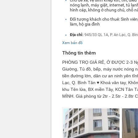
nóng lạnh, máy giặt, internet, tủ lạn
hình cáp, không ở chung chủ, chỗ n
Đối tượng khách cho thuê: Sinh viên,
làm, hộ gia đình
Địa chỉ:
945/33 QL 1A, P. An Lạc, Q. Bì
Xem bản đồ
Thông tin thêm
PHÒNG TRỌ
GIÁ RẺ, Ở ĐƯỢC 2-3 Người
Giường, Tủ đồ, bếp, máy nước nóng nă
tiền đường lớn, dân cư an ninh yên tĩn
Lạc, Q. Bình Tân ♥ Khoá vân tay, Khô
khu Tên lửa, BX miền Tây, KCN Tân T
MÌNH. Giá phòng từ 2tr - 2.5tr - 2.8tr C