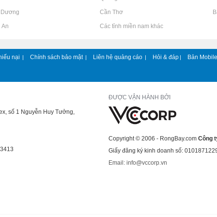
h Dương
Rao vặt tại Cần Thơ
Rao vặt tại 
g An
Rao vặt tại Các tỉnh miền nam khác
hiếu nại
Chính sách bảo mật
Liên hệ quảng cáo
Hỏi & đáp
Bản Mobil
|
|
|
|
ĐƯỢC VẬN HÀNH BỞI
lex, số 1 Nguyễn Huy Tưởng,
Copyright © 2006 - RongBay.com
Công t
43413
Giấy đăng ký kinh doanh số: 010187122
Email: info@vccorp.vn