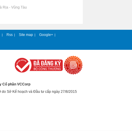
Bà Rịa - Vũng Tàu
e
Rss
Site map
Google+
|
|
|
|
y Cổ phần VCCorp
9 do Sở Kế hoạch và Đầu tư cấp ngày 27/8/2015