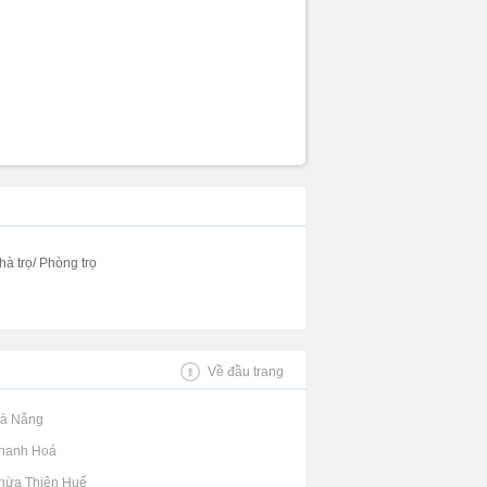
hà trọ/ Phòng trọ
Về đầu trang
Đà Nẵng
Thanh Hoá
Thừa Thiên Huế