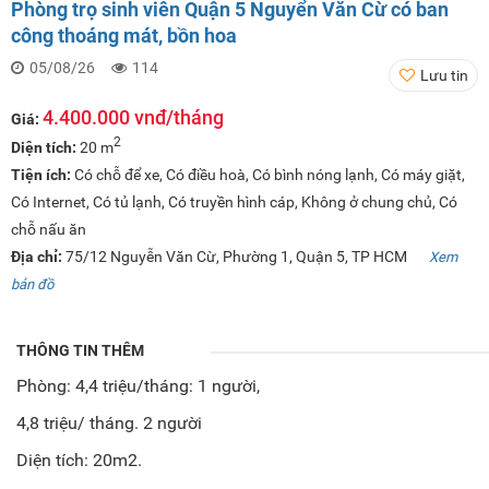
Phòng trọ sinh viên Quận 5 Nguyển Văn Cừ có ban
công thoáng mát, bồn hoa
05/08/26
114
Lưu tin
4.400.000 vnđ/tháng
Giá:
2
Diện tích:
20 m
Tiện ích:
Có chỗ để xe, Có điều hoà, Có bình nóng lạnh, Có máy giặt,
Có Internet, Có tủ lạnh, Có truyền hình cáp, Không ở chung chủ, Có
chỗ nấu ăn
Địa chỉ:
75/12 Nguyễn Văn Cừ, Phường 1, Quận 5, TP HCM
Xem
bản đồ
THÔNG TIN THÊM
Phòng: 4,4 triệu/tháng: 1 người,
4,8 triệu/ tháng. 2 người
Diện tích: 20m2.