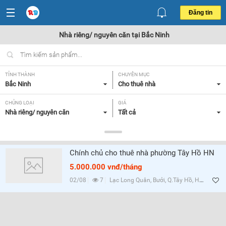
Đăng tin
Nhà riêng/ nguyên căn tại Bắc Ninh
TỈNH THÀNH
CHUYÊN MỤC
Bắc Ninh
Cho thuê nhà
CHỦNG LOẠI
GIÁ
Nhà riêng/ nguyên căn
Tất cả
DIỆN TÍCH
SỐ PHÒNG NGỦ
Tất cả
Tất cả
Chính chủ cho thuê nhà phường Tây Hồ HN
TIỆN ÍCH
5.000.000 vnđ/tháng
Tất cả
02/08
7
Lạc Long Quân, Bưởi, Q.Tây Hồ, Hà Nội
Lọc