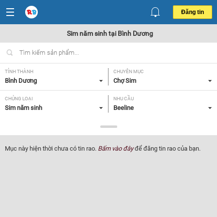
Đăng tin
Sim năm sinh tại Bình Dương
TỈNH THÀNH
CHUYÊN MỤC
Bình Dương
Chợ Sim
CHỦNG LOẠI
NHU CẦU
Sim năm sinh
Beeline
GIÁ
Giá < 1 triệu
Mục này hiện thời chưa có tin rao.
Bấm vào đây
để đăng tin rao của bạn.
Lọc