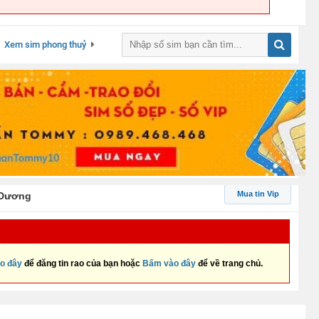
Xem sim phong thuỷ
Mua tin Vip
 Dương
o đây
để đăng tin rao của bạn hoặc
Bấm vào đây
để về trang chủ.