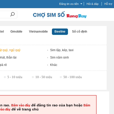
Đăng tin ưu tiên
Hỏi & đáp
Hỗ trợ
tel
Gmobile
Vietnamobile
Beeline
Số cố định
tứ quý, ngũ quý
Sim lặp, kép, taxi
hát, thần tài
Sim năm sinh
iá rẻ
Khác
5 - 10 triệu
10 - 50 triệu
50 - 100 triệu
in rao.
để đăng tin rao của bạn hoặc
Bấm vào đây
Bấm
để về trang chủ
vào đây