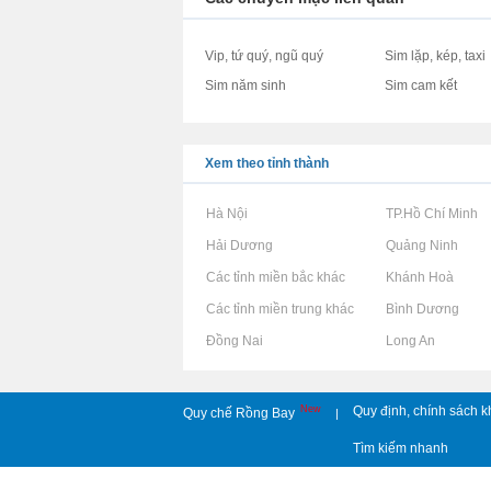
Vip, tứ quý, ngũ quý
Sim lặp, kép, taxi
Sim năm sinh
Sim cam kết
Xem theo tỉnh thành
Rao vặt tại Hà Nội
Rao vặt tại TP.Hồ Chí Minh
Rao vặt tại Hải Dương
Rao vặt tại Quảng Ninh
Rao vặt tại Các tỉnh miền bắc khác
Rao vặt tại Khánh Hoà
Rao vặt tại Các tỉnh miền trung khác
Rao vặt tại Bình Dương
Rao vặt tại Đồng Nai
Rao vặt tại Long An
New
Quy định, chính sách k
Quy chế Rồng Bay
|
Tìm kiếm nhanh