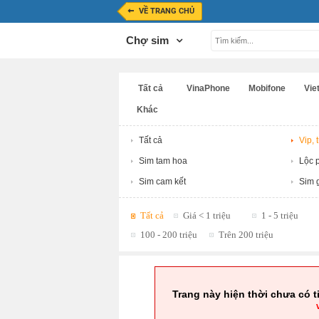
VỀ TRANG CHỦ
Chợ sim
Tất cả
VinaPhone
Mobifone
Viet
Khác
Tất cả
Vip, 
Sim tam hoa
Lộc p
Sim cam kết
Sim g
Tất cả
Giá < 1 triệu
1 - 5 triệu
100 - 200 triệu
Trên 200 triệu
Trang này hiện thời chưa có t