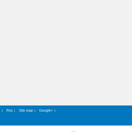
e
Rss
Site map
Google+
|
|
|
|