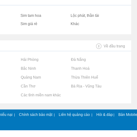
Sim tam hoa
Lộc phát, thần tài
Sim giá rẻ
Khác
Về đầu trang
Rao vặt tại Hải Phòng
Rao vặt tại Đà Nẵng
Rao vặt tại Bắc Ninh
Rao vặt tại Thanh Hoá
Rao vặt tại Quảng Nam
Rao vặt tại Thừa Thiên Huế
Rao vặt tại Cần Thơ
Rao vặt tại Bà Rịa - Vũng Tàu
Rao vặt tại Các tỉnh miền nam khác
hiếu nại
Chính sách bảo mật
Liên hệ quảng cáo
Hỏi & đáp
Bản Mobil
|
|
|
|