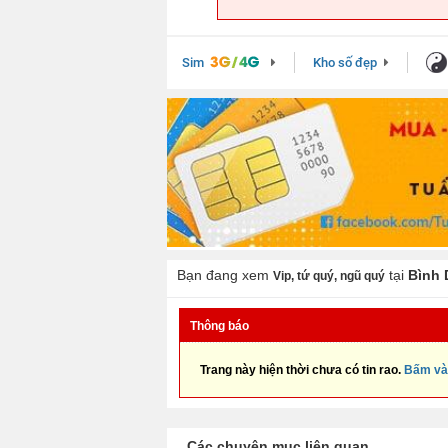
Sim
Kho số đẹp
Bạn đang xem
tại
Bình
Vip, tứ quý, ngũ quý
Thông báo
Trang này hiện thời chưa có tin rao.
Bấm và
Các chuyên mục liên quan