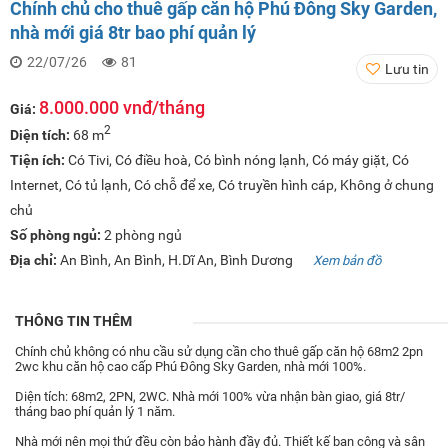
Chính chủ cho thuê gấp căn hộ Phú Đông Sky Garden,
nhà mới giá 8tr bao phí quản lý
22/07/26
81
Lưu tin
8.000.000 vnđ/tháng
Giá:
2
Diện tích:
68 m
Tiện ích:
Có Tivi, Có điều hoà, Có bình nóng lạnh, Có máy giặt, Có
Internet, Có tủ lạnh, Có chỗ để xe, Có truyền hình cáp, Không ở chung
chủ
Số phòng ngủ:
2 phòng ngủ
Địa chỉ:
An Bình, An Bình, H.Dĩ An, Bình Dương
Xem bản đồ
THÔNG TIN THÊM
Chính chủ không có nhu cầu sử dụng cần cho thuê gấp căn hộ 68m2 2pn
2wc khu căn hộ cao cấp Phú Đông Sky Garden, nhà mới 100%.
Diện tích: 68m2, 2PN, 2WC. Nhà mới 100% vừa nhận bàn giao, giá 8tr/
tháng bao phí quản lý 1 năm.
Nhà mới nên mọi thứ đều còn bảo hành đầy đủ. Thiết kế ban công và sân