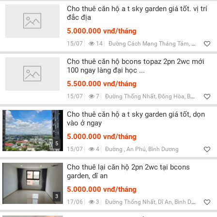
Cho thuê căn hộ a t sky garden giá tốt. vị trí
đắc địa
5.000.000 vnđ/tháng
15/07
14
Đường Cách Mạng Tháng Tám, Lái Thiêu, Bình Dương
Cho thuê căn hộ bcons topaz 2pn 2wc mới
100 ngay làng đại học ...
5.500.000 vnđ/tháng
15/07
7
Đường Thống Nhất, Đông Hòa, Bình Dương
Cho thuê căn hộ a t sky garden giá tốt, dọn
vào ở ngay
5.000.000 vnđ/tháng
5
15/07
4
Đường , An Phú, Bình Dương
Cho thuê lại căn hộ 2pn 2wc tại bcons
garden, dĩ an
5.000.000 vnđ/tháng
3
17/06
3
Đường Thống Nhất, Dĩ An, Bình Dương