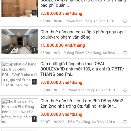
BOULEVARD nhà mới, giá chỉ từ 7.5tr/ tháng
bao phí quản...
6
7.500.000 vnđ/tháng
06/08
86
Phạm Văn Đồng, An Bình, H.Dĩ An, Bình Dương
Cho thuê căn góc cao cấp 3 phòng ngủ opal
boulevard phạm văn đồng.
15.000.000 vnđ/tháng
5
06/08
2
Đường Phạm Văn Đồng, An Bình, Bình Dương
Cập nhật giỏ hàng cho thuê OPAL
BOULEVARD nhà mới 100, giá chỉ từ 7.5TR/
THÁNG bao Phí...
6
7.500.000 vnđ/tháng
02/08
112
Phạm Văn Đồng, An Bình, H.Dĩ An, Bình Dương
Cho thuê căn hộ Him Lam Phú Đông 65m2
2pn 2wc nhà trống 8tr, full nội thất 9tr...
8.000.000 vnđ/tháng
4
30/07
222
Trần Thị Vững, An Bình, H.Dĩ An, Bình Dương