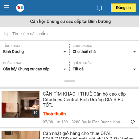
Đăng tin
Căn hộ/ Chung cư cao cấp tại Bình Dương
TỈNH THÀNH
CHUYÊN MỤC
Bình Dương
Cho thuê nhà
CHỦNG LOẠI
QUẬN HUYỆN
Căn hộ/ Chung cư cao cấp
Tất cả
GIÁ
DIỆN TÍCH
Tất cả
Tất cả
CẦN TÌM KHÁCH THUÊ Căn hộ cao cấp
SỐ PHÒNG NGỦ
ĐỒ DÙNG TRONG NHÀ
Citadines Central Bình Dương GIÁ SIÊU
Tất cả
Tất cả
TỐT...
10
Thoả thuận
Lọc
07/08
189
328C Đại lộ Bình Dương, Khu phố Hưng Lộc, Thuận An, Bình Dương
Cập nhật giỏ hàng cho thuê OPAL