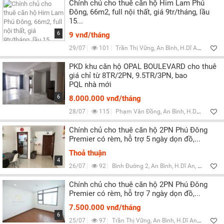
Chính chủ cho thuê căn hộ Him Lam Phú
Đông, 66m2, full nội thất, giá 9tr/tháng, lầu
15...
6
9 vnđ/tháng
29/07
101
Trần Thị Vững, An Bình, H.Dĩ An, Bình Dương
PKD khu căn hộ OPAL BOULEVARD cho thuê
giá chỉ từ 8TR/2PN, 9.5TR/3PN, bao
PQL nhà mới
6
8.000.000 vnđ/tháng
28/07
115
Phạm Văn Đồng, An Bình, H.Dĩ An, Bình Dương
Chính chủ cho thuê căn hộ 2PN Phú Đông
Premier có rèm, hỗ trợ 5 ngày dọn đồ,...
Thoả thuận
4
26/07
92
Bình Đường 2, An Bình, H.Dĩ An, Bình Dương
Chính chủ cho thuê căn hộ 2PN Phú Đông
Premier có rèm, hỗ trợ 7 ngày dọn đồ,...
7.500.000 vnđ/tháng
6
25/07
97
Trần Thị Vững, An Bình, H.Dĩ An, Bình Dương