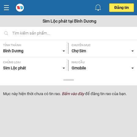
Đăng tin
Sim Lộc phát tại Bình Dương
TỈNH THÀNH
CHUYÊN MỤC
Bình Dương
Chợ Sim
CHỦNG LOẠI
NHU CẦU
Sim Lộc phát
Gmobile
GIÁ
10 - 50 triệu
Mục này hiện thời chưa có tin rao.
Bấm vào đây
để đăng tin rao của bạn.
Lọc