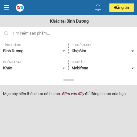
Đăng tin
Khác tại Bình Dương
TỈNH THÀNH
CHUYÊN MỤC
Bình Dương
Chợ Sim
CHỦNG LOẠI
NHU CẦU
Khác
Mobifone
GIÁ
Tất cả
Mục này hiện thời chưa có tin rao.
Bấm vào đây
để đăng tin rao của bạn.
Lọc