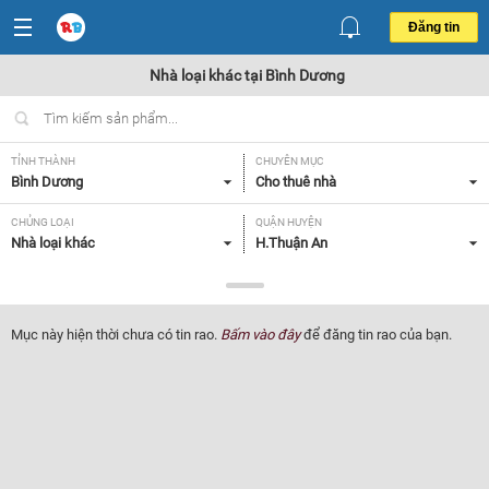
Đăng tin
Nhà loại khác tại Bình Dương
TỈNH THÀNH
CHUYÊN MỤC
Bình Dương
Cho thuê nhà
CHỦNG LOẠI
QUẬN HUYỆN
Nhà loại khác
H.Thuận An
GIÁ
TIỆN ÍCH
Tất cả
Tất cả
Mục này hiện thời chưa có tin rao.
Bấm vào đây
để đăng tin rao của bạn.
Lọc