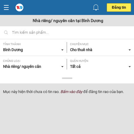
Đăng tin
Nhà riêng/ nguyên căn tại Bình Dương
TỈNH THÀNH
CHUYÊN MỤC
Bình Dương
Cho thuê nhà
CHỦNG LOẠI
QUẬN HUYỆN
Nhà riêng/ nguyên căn
Tất cả
GIÁ
DIỆN TÍCH
Tất cả
Tất cả
Mục này hiện thời chưa có tin rao.
Bấm vào đây
để đăng tin rao của bạn.
SỐ PHÒNG NGỦ
TIỆN ÍCH
Tất cả
Tất cả
Lọc