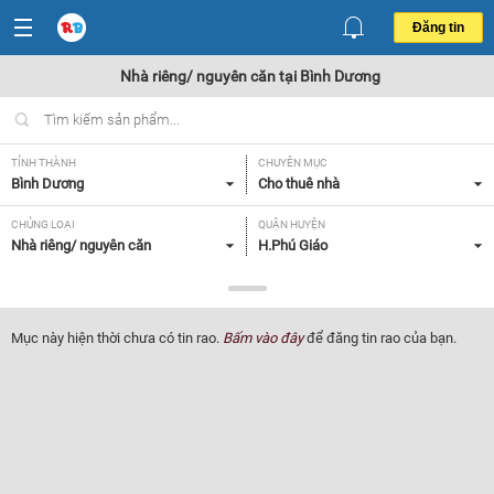
Đăng tin
Nhà riêng/ nguyên căn tại Bình Dương
TỈNH THÀNH
CHUYÊN MỤC
Bình Dương
Cho thuê nhà
CHỦNG LOẠI
QUẬN HUYỆN
Nhà riêng/ nguyên căn
H.Phú Giáo
GIÁ
DIỆN TÍCH
Tất cả
Tất cả
Mục này hiện thời chưa có tin rao.
Bấm vào đây
để đăng tin rao của bạn.
SỐ PHÒNG NGỦ
TIỆN ÍCH
Tất cả
Tất cả
Lọc