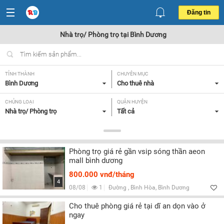
Đăng tin
Nhà trọ/ Phòng trọ tại Bình Dương
TỈNH THÀNH
CHUYÊN MỤC
Bình Dương
Cho thuê nhà
CHỦNG LOẠI
QUẬN HUYỆN
Nhà trọ/ Phòng trọ
Tất cả
GIÁ
TIỆN ÍCH
Từ 1.5-3 triệu,
Tất cả
Phòng trọ giá rẻ gần vsip sóng thần aeon
mall bình dương
Lọc
800.000 vnđ/tháng
4
08/08
1
Đường , Bình Hòa, Bình Dương
Cho thuê phòng giá rẻ tại dĩ an dọn vào ở
ngay