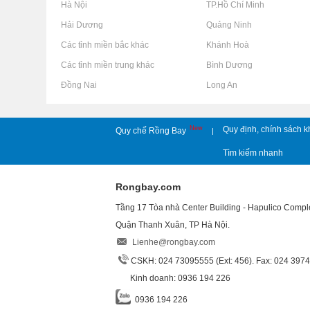
Rao vặt tại Hà Nội
Rao vặt tại TP.Hồ Chí Minh
Rao vặt tại Hải Dương
Rao vặt tại Quảng Ninh
Rao vặt tại Các tỉnh miền bắc khác
Rao vặt tại Khánh Hoà
Rao vặt tại Các tỉnh miền trung khác
Rao vặt tại Bình Dương
Rao vặt tại Đồng Nai
Rao vặt tại Long An
New
Quy định, chính sách k
Quy chế Rồng Bay
|
Tìm kiếm nhanh
Rongbay.com
Tầng 17 Tòa nhà Center Building - Hapulico Comp
Quận Thanh Xuân, TP Hà Nội.
Lienhe@rongbay.com
CSKH: 024 73095555 (Ext: 456). Fax: 024 397
Kinh doanh: 0936 194 226
0936 194 226