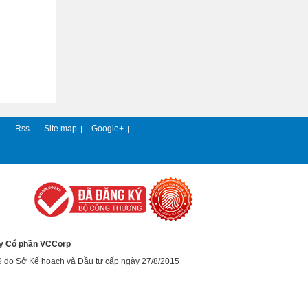
e
Rss
Site map
Google+
|
|
|
|
y Cổ phần VCCorp
9 do Sở Kế hoạch và Đầu tư cấp ngày 27/8/2015