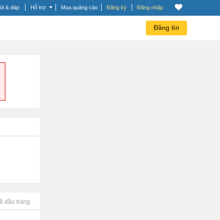
ỏi & đáp
Hỗ trợ
Mua quảng cáo
Đăng ký
Đăng nhập
Đăng tin
ề đầu trang