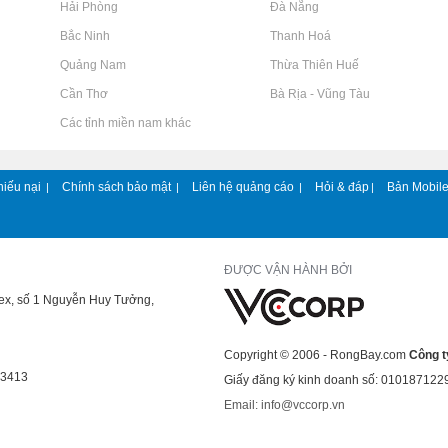
Rao vặt tại Hải Phòng
Rao vặt tại Đà Nẵng
Rao vặt tại Bắc Ninh
Rao vặt tại Thanh Hoá
Rao vặt tại Quảng Nam
Rao vặt tại Thừa Thiên Huế
Rao vặt tại Cần Thơ
Rao vặt tại Bà Rịa - Vũng Tàu
Rao vặt tại Các tỉnh miền nam khác
hiếu nại
Chính sách bảo mật
Liên hệ quảng cáo
Hỏi & đáp
Bản Mobil
|
|
|
|
ĐƯỢC VẬN HÀNH BỞI
lex, số 1 Nguyễn Huy Tưởng,
Copyright © 2006 - RongBay.com
Công t
43413
Giấy đăng ký kinh doanh số: 010187122
Email: info@vccorp.vn