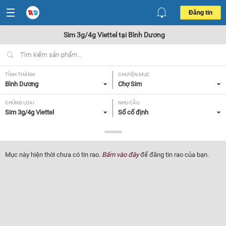
Đăng tin
Sim 3g/4g Viettel tại Bình Dương
TỈNH THÀNH
CHUYÊN MỤC
Bình Dương
Chợ Sim
CHỦNG LOẠI
NHU CẦU
Sim 3g/4g Viettel
Số cố định
GIÁ
Tất cả
Mục này hiện thời chưa có tin rao.
Bấm vào đây
để đăng tin rao của bạn.
Lọc