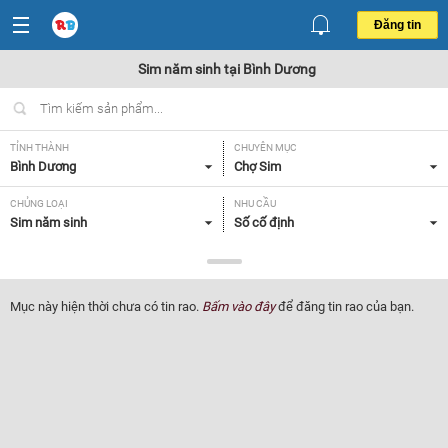
Đăng tin
Sim năm sinh tại Bình Dương
TỈNH THÀNH
CHUYÊN MỤC
Bình Dương
Chợ Sim
CHỦNG LOẠI
NHU CẦU
Sim năm sinh
Số cố định
GIÁ
100 - 200 triệu
Mục này hiện thời chưa có tin rao.
Bấm vào đây
để đăng tin rao của bạn.
Lọc