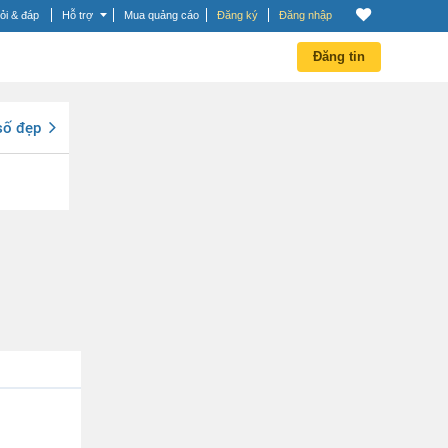
ỏi & đáp
Hỗ trợ
Mua quảng cáo
Đăng ký
Đăng nhập
Đăng tin
số đẹp