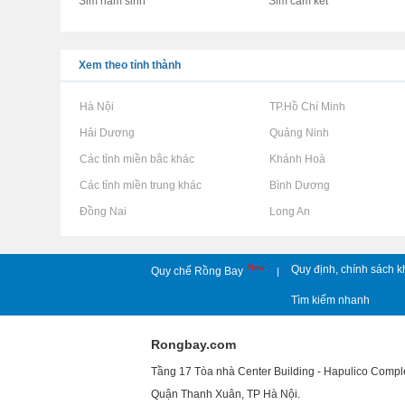
Sim năm sinh
Sim cam kết
Xem theo tỉnh thành
Rao vặt tại Hà Nội
Rao vặt tại TP.Hồ Chí Minh
Rao vặt tại Hải Dương
Rao vặt tại Quảng Ninh
Rao vặt tại Các tỉnh miền bắc khác
Rao vặt tại Khánh Hoà
Rao vặt tại Các tỉnh miền trung khác
Rao vặt tại Bình Dương
Rao vặt tại Đồng Nai
Rao vặt tại Long An
New
Quy định, chính sách k
Quy chế Rồng Bay
|
Tìm kiếm nhanh
Rongbay.com
Tầng 17 Tòa nhà Center Building - Hapulico Comp
Quận Thanh Xuân, TP Hà Nội.