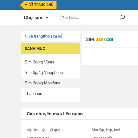
VỀ TRANG CHỦ
Chợ sim
Về trang
Kho sim số
SIM
DANH MỤC
Sim 3g/4g Viettel
Sim 3g/4g Vinaphone
Sim 3g/4g Mobifone
Thánh sim
Các chuyên mục liên quan
Vip, tứ quý, ngũ quý
Sim lặp, kép, taxi