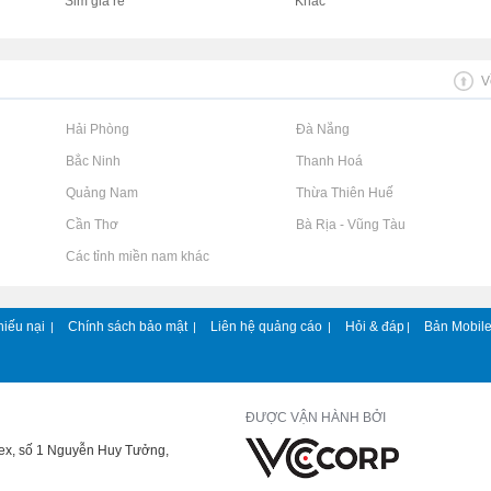
Sim giá rẻ
Khác
V
Rao vặt tại Hải Phòng
Rao vặt tại Đà Nẵng
Rao vặt tại Bắc Ninh
Rao vặt tại Thanh Hoá
Rao vặt tại Quảng Nam
Rao vặt tại Thừa Thiên Huế
Rao vặt tại Cần Thơ
Rao vặt tại Bà Rịa - Vũng Tàu
Rao vặt tại Các tỉnh miền nam khác
hiếu nại
Chính sách bảo mật
Liên hệ quảng cáo
Hỏi & đáp
Bản Mobil
|
|
|
|
ĐƯỢC VẬN HÀNH BỞI
lex, số 1 Nguyễn Huy Tưởng,