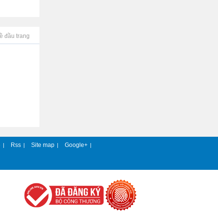
ề đầu trang
e
Rss
Site map
Google+
|
|
|
|