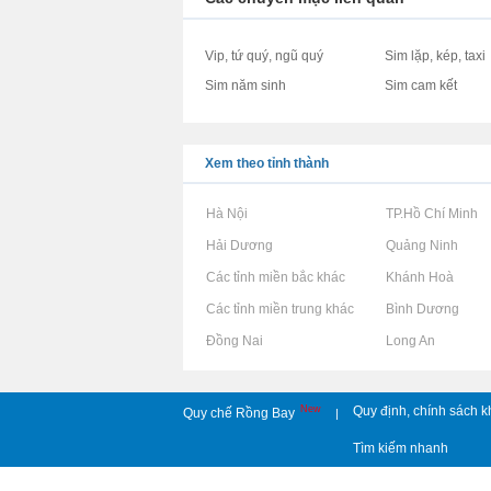
Vip, tứ quý, ngũ quý
Sim lặp, kép, taxi
Sim năm sinh
Sim cam kết
Xem theo tỉnh thành
Rao vặt tại Hà Nội
Rao vặt tại TP.Hồ Chí Minh
Rao vặt tại Hải Dương
Rao vặt tại Quảng Ninh
Rao vặt tại Các tỉnh miền bắc khác
Rao vặt tại Khánh Hoà
Rao vặt tại Các tỉnh miền trung khác
Rao vặt tại Bình Dương
Rao vặt tại Đồng Nai
Rao vặt tại Long An
New
Quy định, chính sách k
Quy chế Rồng Bay
|
Tìm kiếm nhanh