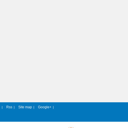
e
Rss
Site map
Google+
|
|
|
|