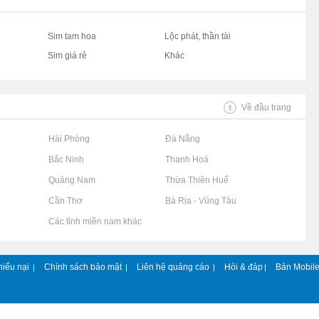
Sim tam hoa
Lộc phát, thần tài
Sim giá rẻ
Khác
Về đầu trang
Rao vặt tại Hải Phòng
Rao vặt tại Đà Nẵng
Rao vặt tại Bắc Ninh
Rao vặt tại Thanh Hoá
Rao vặt tại Quảng Nam
Rao vặt tại Thừa Thiên Huế
Rao vặt tại Cần Thơ
Rao vặt tại Bà Rịa - Vũng Tàu
Rao vặt tại Các tỉnh miền nam khác
hiếu nại
Chính sách bảo mật
Liên hệ quảng cáo
Hỏi & đáp
Bản Mobil
|
|
|
|