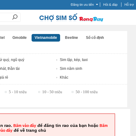
Đăng tin ưu tiên
Hỏi & đáp
Hỗ trợ
tel
Gmobile
Vietnamobile
Beeline
Số cố định
tứ quý, ngũ quý
Sim lặp, kép, taxi
hát, thần tài
Sim năm sinh
iá rẻ
Khác
5 - 10 triệu
10 - 50 triệu
50 - 100 triệu
in rao.
để đăng tin rao của bạn hoặc
Bấm vào đây
Bấm
để về trang chủ
vào đây