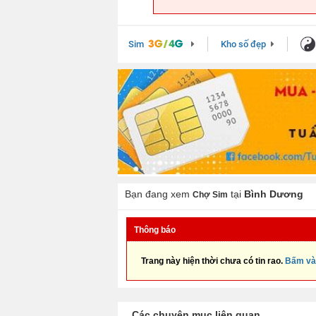
Sim
Kho số đẹp
Bạn đang xem
tại
Bình Dương
Chợ Sim
Thông báo
Trang này hiện thời chưa có tin rao.
Bấm và
Các chuyên mục liên quan