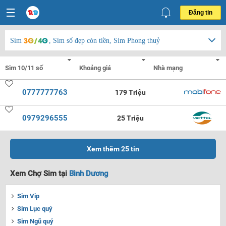
Đăng tin
Sim
, Sim số đẹp còn tiền, Sim Phong thuỷ
0777777763
179 Triệu
0979296555
25 Triệu
Xem thêm
25
tin
Xem Chợ Sim tại
Bình Dương
Sim Vip
Sim Lục quý
Sim Ngũ quý