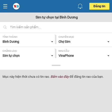
Đăng tin
Sim tự chọn tại Bình Dương
TỈNH THÀNH
CHUYÊN MỤC
Bình Dương
Chợ Sim
CHỦNG LOẠI
NHU CẦU
Sim tự chọn
VinaPhone
GIÁ
Tất cả
Mục này hiện thời chưa có tin rao.
Bấm vào đây
để đăng tin rao của bạn.
Lọc