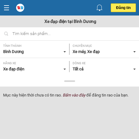
Đăng tin
Xe đạp điện tại Bình Dương
TỈNH THÀNH
CHUYÊN MỤC
Bình Dương
Xe máy, Xe đạp
HÃNG XE
DÒNG XE
Xe đạp điện
Tất cả
NHU CẦU
GIÁ
Xe mới
Tất cả
Mục này hiện thời chưa có tin rao.
Bấm vào đây
để đăng tin rao của bạn.
Lọc